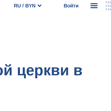
0.
RU / BYN
Войти
3.
3.
й церкви в