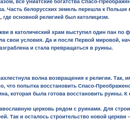
разом, все униатские богатства Спасо-Преображ
а. Часть белорусских земель перешла к Польше 
, где основной религией был католицизм.
и в католический храм выступил один пан по фа
ла свои условия. Да и после Первой мировой, на
азграблена и стала превращаться в руины.
 захлестнула волна возвращения к религии. Так, 
но, что попытка восстановить Спасо-Преображенс
а, которая была готова восстановить руины. К 
равославную церковь рядом с руинами. Для стро
еей. Так и осталось строительство новой церкви