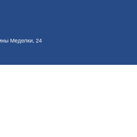
лины Меделки, 24
© 2026 Vetliva™ Все права защищены