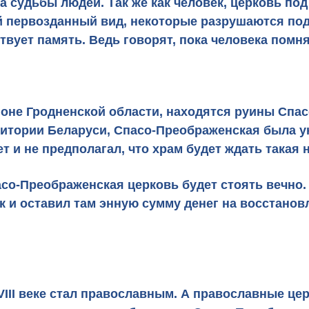
 судьбы людей. Так же как человек, церковь под
 первозданный вид, некоторые разрушаются под 
вует память. Ведь говорят, пока человека помнят
йоне Гродненской области, находятся руины Спа
рритории Беларуси, Спасо-Преображенская была 
 и не предполагал, что храм будет ждать такая 
асо-Преображенская церковь будет стоять вечно
к и оставил там энную сумму денег на восстановл
III веке стал православным. А православные цер