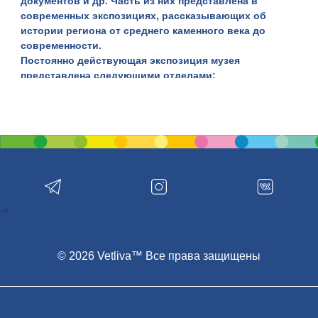
документов и др. Часть из них представлена в
современных экспозициях, рассказывающих об
истории региона от среднего каменного века до
современности.
Постоянно действующая экспозиция музея
представлена следующими отделами:
Отдел «Древняя история»
Охватывает период от среднего каменного века до
конца XIX – начала XX веков. Особенно ценными в
представленном музейном собрании являются
материалы милоградской археологической культуры
раннего железного века. Культура получила название
по одному из первых исследованных памятников –
городища у д.Милоград в Речицком районе и
является одним из ярких туристических брендов
-->
региона.
Макет Речицкого замка середины XVII века
Автор макета – известный белорусский художник,
© 2026 Vetliva™ Все права защищены
житель г.Речицы – Евгений Шетихин. Замок в
миниатюре воссоздан им по двум рисункам 1649
года, сделанным Абрахамом ван Вестерфельдом,
придворным художником литовского гетмана Януша