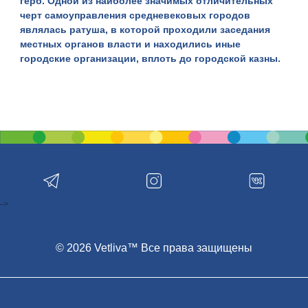
герб. Одной из наиболее значимых отличительных
черт самоуправления средневековых городов
являлась ратуша, в которой проходили заседания
местных органов власти и находились иные
городские организации, вплоть до городской казны.
Один из городов, получивших в свое время
Магдебургское право — это город Слоним, который
расположился на пересечении рек Щара и Исса, что в
Гродненской области. Слоним считается одним из
старейших городов в нашей стране, поскольку по
археологическим данным первое из найденных
укрепленных поселений на территории современного
города
датируется
1036 годом
. А первое письменное
упоминание о Слониме датируется 1252 годом — в
-->
Ипатьевской летописи, где город упоминается как
Услоним либо Вслоним, что со старославянского
означает «укрепление». Признание
© 2026 Vetliva™ Все права защищены
самостоятельности города Слонима произошло в
далеком 1531 году благодаря князю Великого
княжества Литовского Жигимонду I Старому. Герб
город получил в 1591 году от князя Жигимонта III