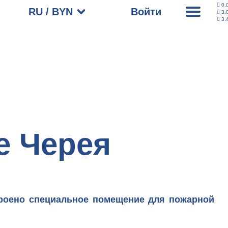
0.
RU / BYN
Войти
3.
3.
е Черея
троено специальное помещение для пожарной