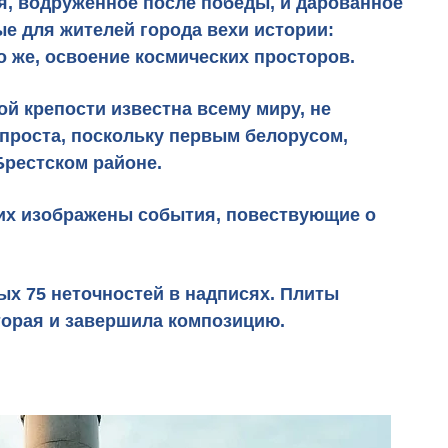
я
, водруженное после победы, и дарованное
е для жителей города вехи истории:
о же, освоение космических просторов.
й крепости известна всему миру, не
спроста, поскольку первым белорусом,
Брестском районе.
них изображены события, повествующие о
х 75 неточностей в надписях. Плиты
оторая и завершила композицию.