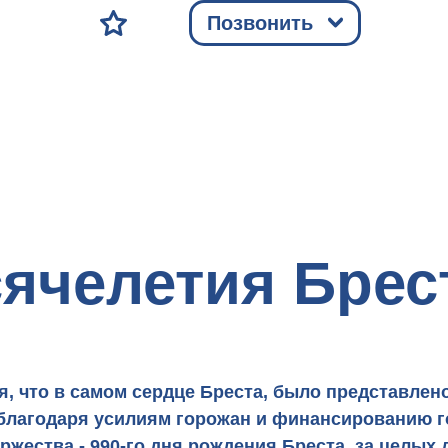
Позвонить
ячелетия Брес
оля, что в самом сердце Бреста, было представле
благодаря усилиям горожан и финансированию г
ржества - 990-го дня рождения Бреста, за целых 