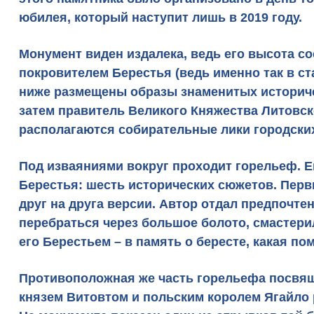
юбилея, который наступит лишь в 2019 году.
Монумент виден издалека, ведь его высота с
покровителем Берестья (ведь именно так в ст
ниже размещены образы
знаменитых историч
затем правитель Великого Княжества Литовск
располагаются собирательные лики городских
Под изваяниями вокруг проходит горельеф. Е
Берестья
: шесть исторических сюжетов. Перв
друг на друга версии. Автор отдал предпочте
перебраться через большое болото, смастерил
его Берестьем – в память о бересте, какая пом
Противоположная же часть горельефа посвя
князем Витовтом и польским королем Ягайло 