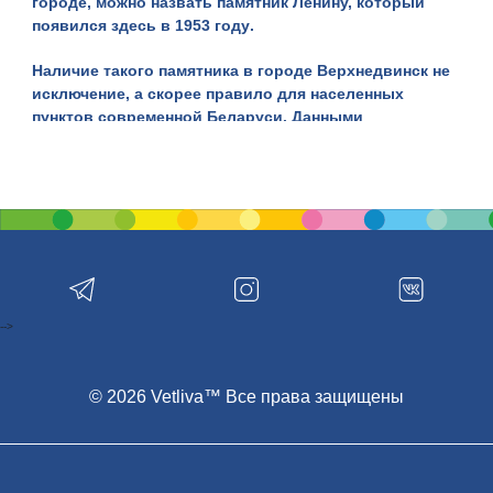
городе, можно назвать памятник Ленину, который
появился здесь в
1953 год
у
.
Наличие такого памятника в городе Верхнедвинск не
исключение, а скорее правило для населенных
пунктов современной Беларуси. Данными
скульптурами, установленными в память об
известном политическом деятеле первой четверти
прошлого столетия, может похвастать множество
городов страны, а также ряд предприятий, на чьих
территориях размещаются подобные монументы.
Ленин, чье настоящее имя
Владимир Ульянов
,
являлся известным российским революционером,
ставшим во главе
Октябрьской революции
,
-->
произошедшей в 1917 году. Он также являлся
создателем РСДРП(б). К тому же он первым
возглавил СНК РСФСР, бывший в период с 1917 по
© 2026 Vetliva™ Все права защищены
1946 годы правительством нового советского
государства.
Через дорогу от скульптуры Ленина находился