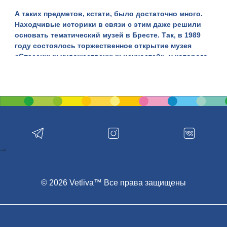
А таких предметов, кстати, было достаточно много.
Находчивые историки в связи с этим даже решили
основать
тематический музей
в Бресте. Так, в 1989
году состоялось торжественное открытие музея
«Спасенных художественных ценностей», у которого,
кстати, нет аналогов на всей территории СНГ. Здесь
можно увидеть антикварные и раритетные вещи,
которые были конфискованы таможенниками на
границе с Польшей при попытке вывоза их за
территорию страны. Это место еще неофициально
называют музеем таможенного конфиската.
Сам музей находится в здании, входящем в разряд
-->
архитектурных памятников
. Эта постройка 1925-1927
годов принадлежит рукам талантливого архитектора
Юлиана Лисецкого, спроектировавшего здание в
© 2026 Vetliva™ Все права защищены
стиле усадьбы. В отреставрированном здании в 1989
году посетителям музея была представлена первая
экспозиция. Сейчас это культурное учреждение
относится
к областному краеведческому музею
города Бреста.