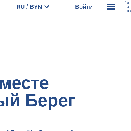
0.
RU / BYN
Войти
3.
3.
месте
ый Берег