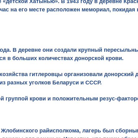
е
«детской Хатынью
». В 1943 году в деревне Кр
йчас на его месте расположен мемориал, покидая
ода. В деревне они создали крупный пересыльный
ся в больших количествах донорской крови.
 хозяйства гитлеровцы организовали донорский 
 из разных уголков Беларуси и СССР.
вой группой крови и положительным резус-фактор
Жлобинского райисполкома, лагерь был сборным