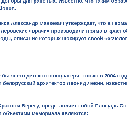
 доноры для раненых. Известно, что таким образ
айонов.
са Александр Манкевич утверждает, что в Герма
тлеровские «врачи» производили прямо в красно
оды, описание которых шокирует своей бесчелов
бывшего детского концлагеря только в 2004 году
ал белорусский архитектор
Леонид Левин
, извест
расном Берегу, представляет собой Площадь С
и объектами мемориала являются: