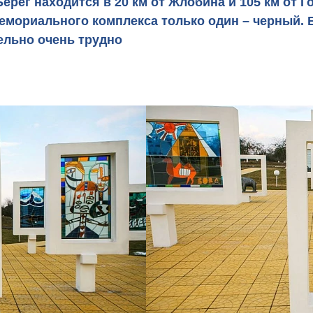
ерег находится в 20 км от Жлобина и 105 км от Г
емориального комплекса только один – черный. 
ельно очень трудно