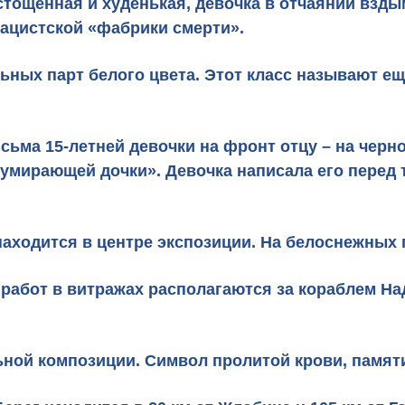
стощенная и худенькая, девочка в отчаянии взды
нацистской «фабрики смерти».
ьных парт белого цвета. Этот класс называют ещ
письма 15-летней девочки на фронт отцу – на чер
 умирающей дочки». Девочка написала его перед 
находится в центре экспозиции. На белоснежных
 работ в витражах располагаются за кораблем Н
ьной композиции. Символ пролитой крови, памят