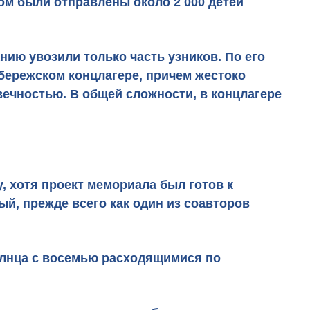
ом были отправлены около 2 000 детей
нию увозили только часть узников. По его
бережском концлагере, причем жестоко
ечностью. В общей сложности, в концлагере
, хотя проект мемориала был готов к
ный, прежде всего как один из соавторов
олнца с восемью расходящимися по