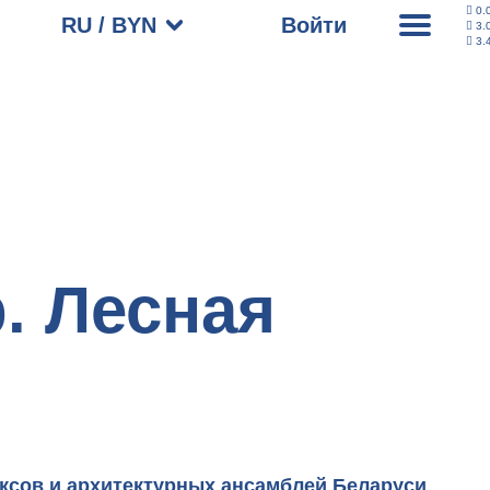
0.
RU / BYN
Войти
3.
3.
. Лесная
ксов и архитектурных ансамблей Беларуси