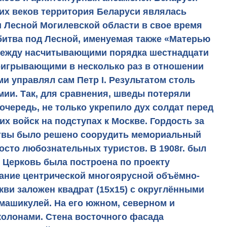
их веков территория Беларуси являлась
 Лесной Могилевской области в свое время
битва под Лесной, именуемая также «Матерью
у между насчитывающими порядка шестнадцати
оигрывающими в несколько раз в отношении
и управлял сам Петр I. Результатом столь
мии. Так, для сравнения, шведы потеряли
 очередь, не только укрепило дух солдат перед
 войск на подступах к Москве. Гордость за
итвы было решено соорудить мемориальный
осто любознательных туристов. В 1908г. был
. Церковь была построена по проекту
дание центрической многоярусной объёмно-
ви заложен квадрат (15х15) с округлёнными
машикулей. На его южном, северном и
олонами. Стена восточного фасада