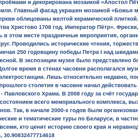
роёмами и декорирована мозаикой «Апостол Пётр
ремля. Главный фасад украшен мозаикой «Божья 
ркви облицованы желтой керамической плиткой.
тва Христово 1708 год. Император Пётр». Фрески
сь в этом месте праздничные мероприятия, орга
руг. Проводились исторические чтения, торжест
ечая 250 годовщину победы Петра I над шведами,
есной. В экспозиции музея было представлено бо
 Долгое время в стенах часовни располагался му
электростанции. Лишь относительно недавно, п
 прошлого столетия в часовне начал действовать 
- Павловского Храма. В 2008 году за счёт госуд
а состоянием всего мемориального комплекса, в
нов. Так, в начале 2000-х годов были организов
еские и тематические туры по Беларуси, в частн
всеми, кто ценит историю своего края и неравно
, 30.90832477714618