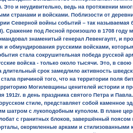
 Это и неудивительно, ведь на протяжении мног
ми странами и войсками. Поблизости от деревни
ории Северной войны событий – так называемая 
р I). Сражение под Лесной произошло в 1708 год
омандовал знаменитый генерал Левенгаупт, и пр
ия и обмундирования русскими войсками, которым
обытия стала сокрушительная победа русской ар
усские войска - только около тысячи. Это, в свою
 длительный срок замедлило активность шведских
тала причиной того, что на территории поля б
территорию Могилевщины ценителей истории и пр
я 1912г. в день праздника святого Петра и Павла
дорусском стиле, представляет собой каменное з
 шатром с лукоподобным куполом. В плане церк
илобат с гранитных блоков, завершённый поясом 
рталы, окормленные арками и стилизованными к