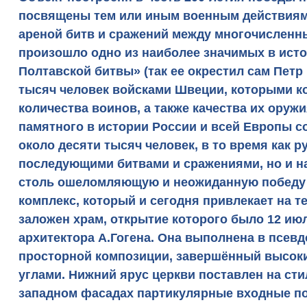
посвящены тем или иным военным действиям.
ареной битв и сражений между многочисленны
произошло одно из наиболее значимых в ист
Полтавской битвы» (так ее окрестил сам Пет
тысяч человек войсками Швеции, которыми к
количества воинов, а также качества их оруж
памятного в истории России и всей Европы с
около десяти тысяч человек, в то время как р
последующими битвами и сражениями, но и на
столь ошеломляющую и неожиданную победу с
комплекс, который и сегодня привлекает на 
заложен храм, открытие которого было 12 июл
архитектора А.Гогена. Она выполнена в псев
просторной композиции, завершённый высоким
углами. Нижний ярус церкви поставлен на ст
западном фасадах партикулярные входные по