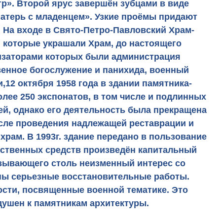
». Второй ярус завершён зубцами в виде
матерь с младенцем». Узкие проёмы придают
 На входе в Свято-Петро-Павловский Храм-
, которые украшали Храм, до настоящего
низаторами которых были администрация
венное богослужение и панихида, военный
12 октября 1958 года в здании памятника-
лее 250 экспонатов, в том числе и подлинных
зей, однако его деятельность была прекращена
осле проведения надлежащей реставрации и
храм. В 1993г. здание передано в пользование
арственных средств произведён капитальный
ызывающего столь неизменный интерес со
аны серьезные восстановительные работы.
ости, посвященные военной тематике. Это
душен к памятникам архитектуры.