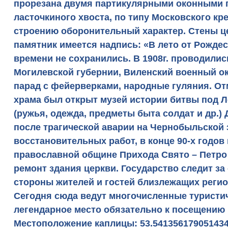
прорезана двумя партикулярными оконными п
ласточкиного хвоста, по типу Московского к
строению оборонительный характер. Стены це
памятник имеется надпись: «В лето от Рождес
времени не сохранились. В 1908г. проводили
Могилевской губернии, Виленский военный ок
парад с фейерверками, народные гуляния. Отм
храма был открыт музей истории битвы под Л
(ружья, одежда, предметы быта солдат и др.)
после трагической аварии на Чернобыльской 
восстановительных работ, в конце 90-х годов
православной общине Прихода Свято – Петро 
ремонт здания церкви. Государство следит з
стороны жителей и гостей близлежащих регио
Сегодня сюда ведут многочисленные туристич
легендарное место обязательно к посещению 
Местоположение каплицы: 53.541356179051434