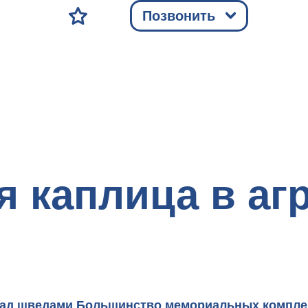
Позвонить
 каплица в агр
 над шведами Большинство мемориальных компле