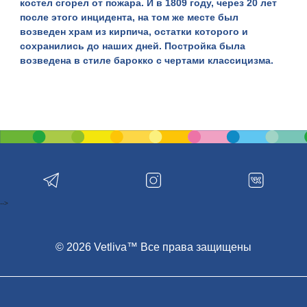
костел сгорел от пожара. И в 1809 году, через 20 лет
после этого инцидента, на том же месте был
возведен храм из кирпича, остатки которого и
сохранились до наших дней. Постройка была
возведена в стиле барокко с чертами классицизма.
Если приехать в населенный пункт
Зембин
,
находящийся в Борисовском районе в северо-
восточном направлении от Минска, не зная истории
местных памятников архитектуры, то
Костел
Вознесения Девы Марии
можно принять за обычные
руины, ведь от него, к сожалению, осталась только
одна стена с изображением Девы Марии и груды
кирпичей между полуразрушенных стен. А ведь, по
легенде, здесь когда-то исповедовался смертельно
-->
раненый генерал Наполеона! 29 ноября 1812 года
Наполеон со своей ослабевшей армией отступал
© 2026 Vetliva™ Все права защищены
через Зембин и остался здесь ночевать. Монастырь
при храме сильно пострадал во время
наполеоновской войны. Также в 1812 году сгорела
местная библиотека, которая, помимо школы, была
при костеле.