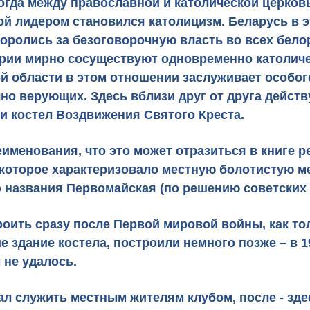
огда между православной и католической церков
й лидером становился католицизм. Беларусь в э
оролись за безоговорочную власть во всех бело
тории мирно сосуществуют одновременно католич
 области в этом отношении заслуживает особог
чно верующих. Здесь вблизи друг от друга дейст
и костел Воздвижения Святого Креста
.
еименования, что это может отразиться
в книге 
 которое характеризовало местную болотистую ме
 названия Первомайская (по решению советских 
роить сразу после Первой мировой войны, как то
здание костела, построили немного позже – в 1
 не удалось.
л служить местным жителям клубом, после - здес