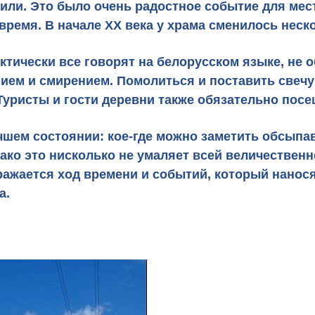
тили. Это было очень радостное событие для мес
время. В начале XX века у храма сменилось неск
актически все говорят на белорусском языке, не 
ием и смирением. Помолиться и поставить свечу
Туристы и гости деревни также обязательно посе
учшем состоянии: кое-где можно заметить обсып
ако это нисколько не умаляет
всей величественн
отражается ход времени и событий, который нано
а.