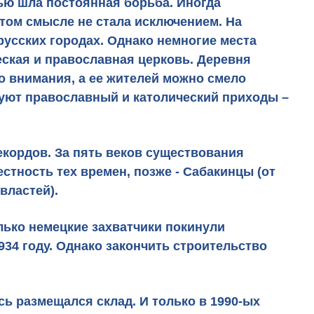
ью шла постоянная борьба. Иногда
том смысле не стала исключением. На
русских городах. Однако немногие места
еская и православная церковь.
Деревня
о внимания, а ее жителей можно смело
вуют православный и католический приходы –
рекордов
. За пять веков существования
стность тех времен, позже - Сабакинцы (от
властей).
лько немецкие захватчики покинули
934 году. Однако закончить строительство
ь размещался склад. И только в 1990-ых