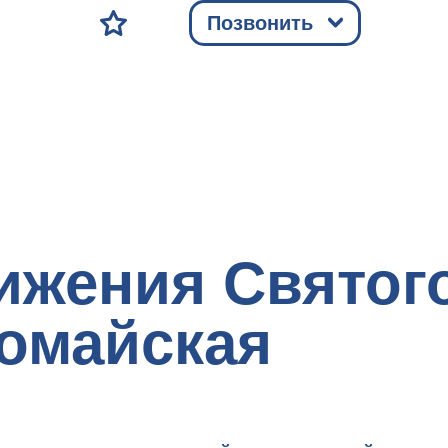
Позвонить
ижения Святого
омайская