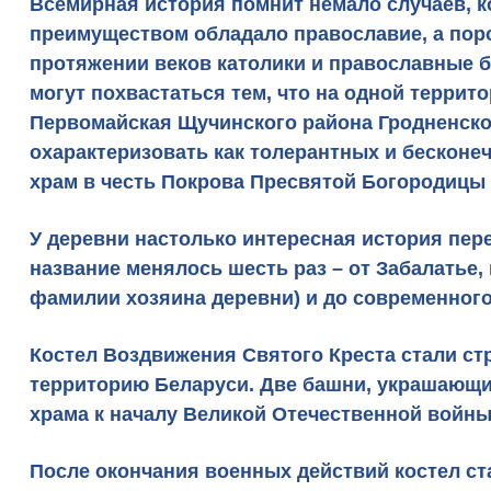
Всемирная история помнит немало случаев, к
преимуществом обладало православие, а поро
протяжении веков католики и православные б
могут похвастаться тем, что на одной терри
Первомайская
Щучинского района Гродненской
охарактеризовать как толерантных и бесконе
х
рам в честь Покрова Пресвятой Богородицы 
У деревни настолько интересная история пер
название менялось шесть раз – от Забалатье,
фамилии хозяина деревни) и до современного
Костел Воздвижения Святого Креста стали ст
территорию Беларуси. Две башни, украшающие 
храма к началу Великой Отечественной войны
После окончания военных действий костел ста