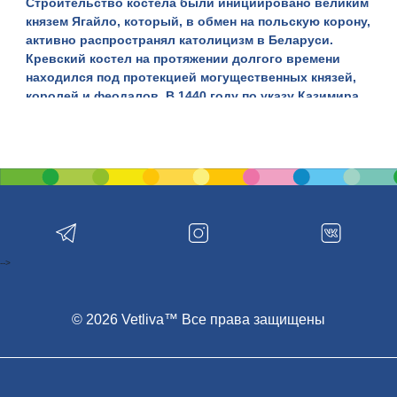
Строительство костела были инициировано великим
князем Ягайло, который, в обмен на польскую корону,
активно распространял католицизм в Беларуси.
Кревский костел на протяжении долгого времени
находился под протекцией могущественных князей,
королей и феодалов. В 1440 году по указу Казимира
Ягеллончика к кревскому костелу было решено
присоединить еще и близлежащие местечки –
Путилово и Лошки. Спустя еще более десятка лет в
распоряжение храма попадает еще два фольварка –
Кутышки и Бакшты. Их пожертвовали католическому
приходу Анна Коталович и ее сын Юрий.
Неудивительно, что католический костел к концу XV
века очень разбогател. Это стало возможным не
-->
только за счет щедрых земельных пожертвований
знати, но и благодаря дотациям местных жителей. В
первой половине XVII века костел немного укрепили:
© 2026 Vetliva™ Все права защищены
материал постройки – дерево – все же оставили, зато
добавили жестяную крышу. Внутренний интерьер
украшали три алтаря, над которыми возвышался
изысканный купол с крестом. Приход включал в себя