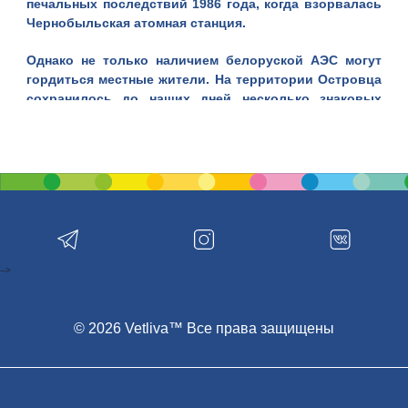
печальных последствий 1986 года, когда взорвалась
Чернобыльская атомная станция.
Однако не только наличием белоруской АЭС могут
гордиться местные жители. На территории Островца
сохранилось до наших дней несколько знаковых
исторических достопримечательностей:
костел
Святого Козьмы и Демьяна
, костел Отыскания
Святого Креста. Этот архитектурный объект
считается одним из самых ценных памятников для
всей республики Беларусь.
Город Островец впервые встречается в летописях за
1468 год. Тогда уже здесь существовал костел Девы
Марии и всех Святых, который, к слову, существует
-->
до сих пор. Тогда, во второй половине XV века,
белорусские магнаты Гаштольды пожертвовали
городу средства на возведение этого католического
© 2026 Vetliva™ Все права защищены
храма. Немного позже по указанию Гаштольдов в
костел поселили доминиканцев.
В 1542 году Станислав Гаштольд трагически умирает,