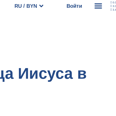
0.
RU / BYN
Войти
3.
3.
ца Иисуса в