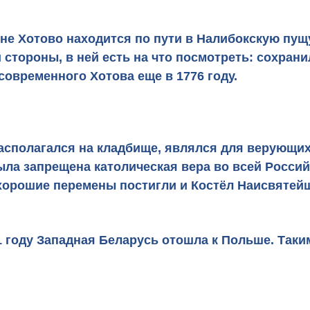
не Хотово находится по пути в Налибокскую пущу
й стороны, в ней есть на что посмотреть: сохра
 современного Хотова еще в 1776 году.
асполагался на кладбище, являлся для верующих
была запрещена католическая вера во всей Росси
 хорошие перемены постигли и Костёл Наисвятей
1 году Западная Беларусь отошла к Польше. Таки