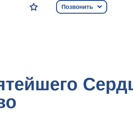
Позвонить
ятейшего Серд
во