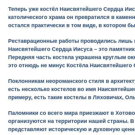
Теперь уже костёл Наисвятейшего Сердца Иису
католического храма он превратился в камен
остался практически в том виде, в котором бы
Реставрационные работы проводились лишь в 
Наисвятейшего Сердца Иисуса – это памятник
Передняя часть костела украшена круглым ок
это отнюдь не минус Костёла Наисвятейшего 
Поклонникам
неороманского стиля
в архитект
есть несколько костелов во имя Наисвятейше
примеру, есть такие костелы в Ляховичах, Ол
Паломники со всего мира приезжают в
Хотово
организуются на территории нашей страны. В
представляют историческую и духовную ценно