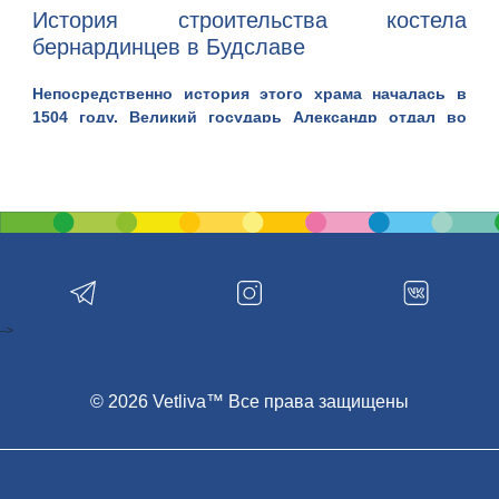
История строительства костела
бернардинцев в Будславе
Непосредственно история этого храма началась в
1504 году. Великий государь Александр отдал во
владение Виленским затворникам-бернардинцам
долю лесного массива вблизи речки Сверечь.
Затворники эти принялись расселяться на этой
территории. В качестве жилой зоны у монахов этих
была сторожка, так называемая - буда (от бел.
«будан», «шалаш»). В том же году здесь была
возведена деревянная каплица в честь Посещения
Марией Елизаветы. Именно тогда земли эти и
прослыли находящимися здесь святынями, а
-->
деревеньку эту именовали как Буда Славная, а
впоследствии - Будслав. Храм этот ценится
верующими благодаря чудесам, которые не раз
© 2026 Vetliva™ Все права защищены
случались в святыне.
В 1588 году для Будслава случилось знаковое
явление, которое и нарекло его одной из наиболее