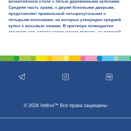
византийском стиле с пятью деревянными куполами.
Средняя часть храма, с двумя боковыми дверьми,
представляет правильный четырехугольник с
четырьмя колоннами, на которых утвержден средний
купол с восьмью окнами. В притворе помещается
крестильная, оттуда также можно попасть на верхний
клирос и колокольню. Эта церковь примечательна не
столько своими габаритами и интересной
архитектурой, сколько удивительной настенной
росписью. Алтарная и купольная часть храма
украшена библейскими сюжетами и изображениями
святых угодников. К большому сожалению, в
церковном архиве не сохранились сведения о том,
кто и когда сотворил этот удивительный шедевр. Но
одно бесспорно, что автор росписей был мастером
-->
своего дела и человеком глубоко верующим. Хорошо
видны росписи во время богослужения, когда
© 2026 Vetliva™ Все права защищены
открыты Царские врата. Сохраняя традицию
помещать перед жертвенником в левой части алтаря
икону «Моления о чаше», иконописец не отступил от
правила и изобразил Спасителя в минуту Его самого
напряженного моления, передав через краски чувства