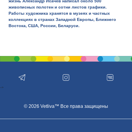
жизнь Александр Исачёв написал около 500
живописных полотен и сотни листов графики.
Работы художника хранятся в музеях и частных
коллекциях в странах Западной Европы, Ближнего
Востока, США, России, Беларуси.
В фондах Речицкого краеведческого музея хранятся 5
живописных и 25 графических работ мастера, а также
мемориальный комплекс, в который входит более
ста музейных предметов. В настоящее время работы
Александра Исачёва в свободном доступе можно
увидеть только в выставочном зале картинной
галереи Речицкого краеведческого музея.
Во втором зале картинной галереи проходят сменные
-->
выставки из фондов музея и частных коллекций. За
годы существования картинной галереи в ее стенах
реализованы масштабные выставочные проекты
© 2026 Vetliva™ Все права защищены
областного, общереспубликанского и
международного форматов. Успехом пользуются
совместные и персональные выставки речицких
художников.