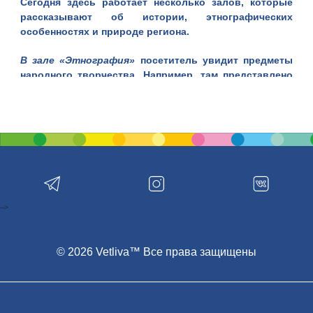
Сегодня здесь работает
н
есколько залов
, которые
рассказывают об истории, этнографических
особенностях и природе региона.
В зале «Этнография»
посетитель увидит предметы
народного творчества. Например, там представлено
ручное узорное ткачество, которое отличается
яркими цветами, образностью, богатым
разнообразием орнамента.
В том же зале находятся изделия из лозы, лыка,
бересты, гончарство, изделия из дерева, плетения.
Также можно посмотреть на традиционные женский и
мужской костюмы, которые носили жители
Хотимского района более ста лет назад.
-->
В зале «Археология»
представлены орудия труда и
предметы быта древних времен. Например, осколки
© 2026 Vetliva™ Все права защищены
древних камней, фрагменты гончарной и лепной
керамики, изделия из бронзы I—II века н.э. и железа
IV—VI веков н.э.