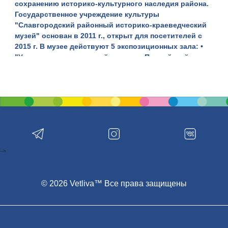
сохранению историко-культурного наследия района.
Государственное учреждение культуры
"Славгородский районный историко-краеведческий
музей" основан в 2011 г., открыт для посетителей с
2015 г. В музее действуют 5 экспозиционных зала: •
"Установление советской власти в Пропойской
волости Быховского уезда. Край в 1920-1930-е годы.
Пропойский район в годы Великой Отечественной
войны", • "Этнография", • "Славгородский район в
составе БССР в 1960-е – 1991 годы", • "Археология и
природа", • выставочный зал. Обязательно
посмотреть: • предметы декоративно-прикладного
искусства (полотенца, покрывала, скатерти,
подузорники), • монеты Речи Посполитой и
-->
Российской империи, • традиционные предметы
бытового обихода, • изделия гончарства, •
керамические плитки с клеймами мастеров • макет-
© 2026 Vetliva™ Все права защищены
реконструкцию Славгородского городища. Он
полностью вручную сделан учениками 9-го класса
одной из школ города под руководством старшего
научного сотрудника музея Веры Стасенко. Почтовый