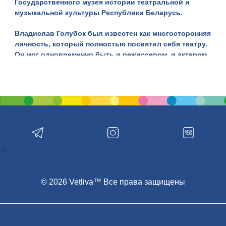
Государственного музея истории театральной и
музыкальной культуры Республики Беларусь.
Владислав Голубок был известен как многосторонняя
личность, который полностью посвятил себя театру.
Он мог одновременно быть
и режиссером, и актером,
и драматургом, и администратором
. И все это делал
вдохновенно и талантливо.
Удивительно, но Владислав Голубок родился в
знаменательном 1882 году, когда родились Янка
Купала и Якуб Колас. Заниматься театральной
деятельностью Владислав Голубок начал еще в 1906
году, и уже в 1920 году он открыл свой театр,
который назвал "Труппа Голубка". Театр развивался
-->
и в 1932 году он преобразовался в Третий
белорусский государственный театр. Однако, когда в
1937 году начались репрессии, то Владислав Голубок
© 2026 Vetliva™ Все права защищены
также был обвинен в антисоветской пропаганде и в
том же году расстрелян. И только через 20 лет, в 1958
году его полностью реабилитировали.