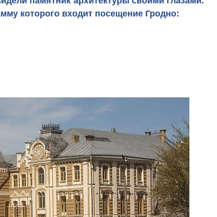
видели памятник архитектуры своими глазами.
рамму которого входит посещение Гродно: