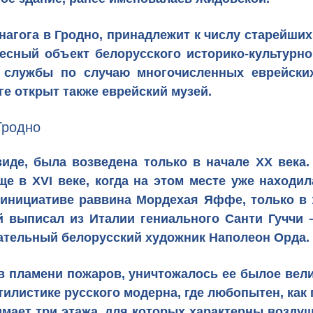
нагога в Гродно, принадлежит к числу старейших
удесный объект
белорусского историко-культурн
я службы по случаю многочисленных еврейски
е открыт также еврейский музей.
Гродно
де, была возведена только в начале XX века.
е в XVI веке, когда на этом месте уже находи
 инициативе раввина Мордехая Яффе, только в 
й выписал из Италии гениального Санти Гуччи –
чательный белорусский художник Наполеон Орда.
 в пламени пожаров, уничтожалось ее былое вели
стилистике русского модерна, где любопытен, ка
имает три этажа, для которых характерны возд