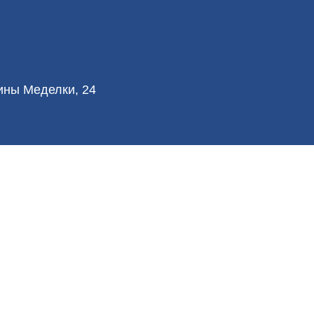
лины Меделки, 24
© 2026 Vetliva™ Все права защищены