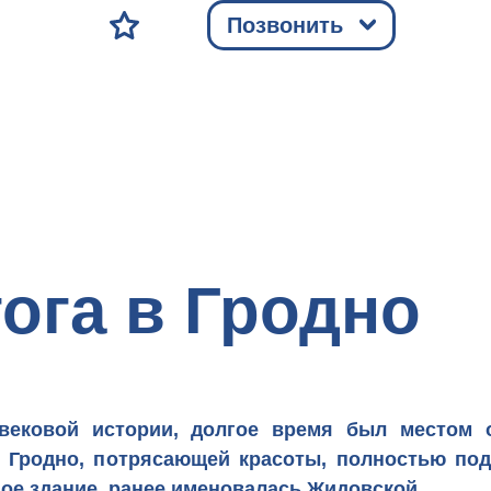
Позвонить
ога в Гродно
вековой истории, долгое время был местом о
в Гродно, потрясающей красоты, полностью по
ное здание, ранее именовалась Жидовской.