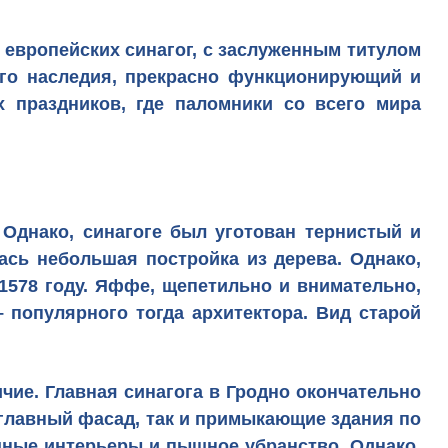
 европейских синагог, с заслуженным титулом
ого наследия
, прекрасно функционирующий и
х праздников, где паломники со всего мира
 Однако, синагоге был уготован тернистый и
лась небольшая постройка из дерева. Однако,
1578 году. Яффе, щепетильно и внимательно,
 популярного тогда архитектора. Вид старой
чие. Главная синагога в Гродно окончательно
к главный фасад, так и примыкающие здания по
ушные интерьеры и пышное убранство. Однако,