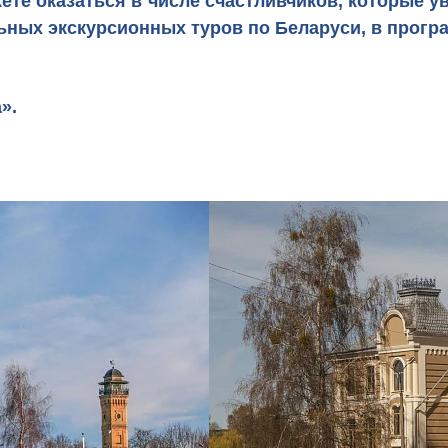
ете оказаться в числе счастливчиков, которые у
льных
экскурсионных туров по Беларуси
, в прог
а»
.