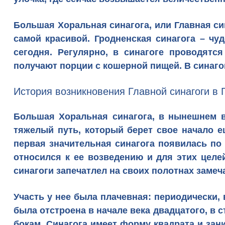
Большая Хоральная синагога, или Главная си
самой красивой. Гродненская синагога – ч
сегодня. Регулярно, в синагоге проводятс
получают порции с кошерной пищей. В синагог
История возникновения Главной синагоги в 
Большая Хоральная синагога, в нынешнем ви
тяжелый путь, который берет свое начало ещ
первая значительная синагога появилась по
относился к ее возведению и для этих целе
синагоги запечатлел на своих полотнах заме
Участь у нее была плачевная: периодически,
была отстроена в начале века двадцатого, в 
бокам. Синагога имеет форму квадрата и зан