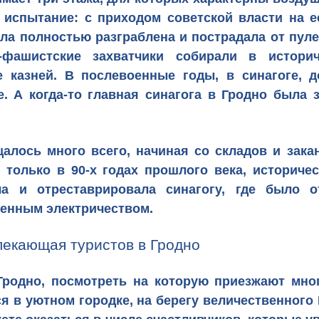
е испытание: с приходом советской власти на 
ла полностью разграблена и пострадала от пул
о-фашистские захватчики собирали в истори
е казней. В послевоенные годы, в синагоге, д
. А когда-то главная синагога в Гродно была
алось много всего, начиная со складов и зака
, только в 90-х годах прошлого века, историч
а и отреставрировала синагогу, где было о
енным электричеством.
лекающая туристов в Гродно
Гродно
, посмотреть на которую приезжают мног
я в уютном городке, на берегу величественног