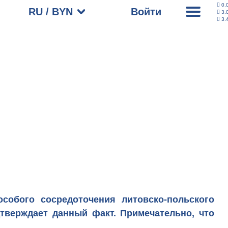
0.
RU / BYN
Войти
3.
3.
собого сосредоточения литовско-польского
дтверждает данный факт. Примечательно, что