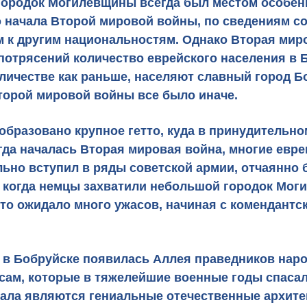
городок Могилевщины всегда был местом особенн
о начала Второй мировой войны, по сведениям со
м к другим национальностям. Однако Вторая мир
 потрясений количество еврейского населения в
количестве как раньше, населяют славный город 
Второй мировой войны все было иначе.
 образовано
крупное гетто
, куда в принудительно
да началась Вторая мировая война, многие евре
льно вступил в ряды советской армии, отчаянно б
 когда немцы захватили небольшой городок Моги
тто ожидало много ужасов, начиная с
комендантск
ни в Бобруйске появилась Аллея праведников нар
ам, которые в тяжелейшие военные годы спасали
иала являются гениальные отечественные архит