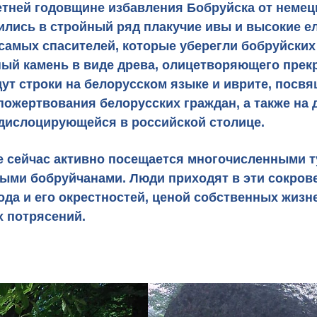
етней годовщине избавления Бобруйска от немец
ились в стройный ряд плакучие ивы и высокие е
самых спасителей, которые уберегли бобруйских
ный камень
в виде древа, олицетворяющего прекр
ут строки на белорусском языке и иврите, пос
пожертвования белорусских граждан, а также на 
 дислоцирующейся в российской столице.
е сейчас активно посещается многочисленными
т
ыми бобруйчанами. Люди приходят в эти сокрове
ода и его окрестностей, ценой собственных жиз
 потрясений.