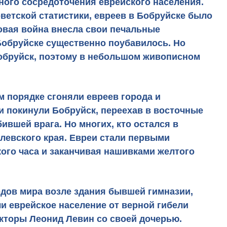
ого сосредоточения еврейского населения.
ветской статистики, евреев в Бобруйске было
овая война внесла свои печальные
 Бобруйске существенно поубавилось. Но
Бобруйск, поэтому в небольшом живописном
м порядке сгоняли евреев города и
и покинули Бобруйск, переехав в восточные
ившей врага. Но многих, кто остался в
левского края. Евреи стали первыми
ого часа
и заканчивая нашивками желтого
одов мира возле здания бывшей гимназии,
 еврейское население от верной гибели
екторы
Леонид Левин
со своей дочерью.