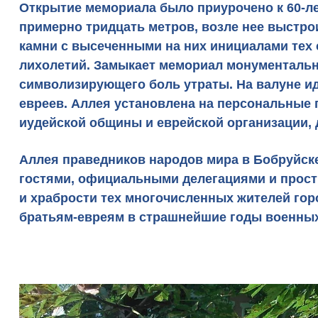
Открытие мемориала было приурочено к 60-л
примерно тридцать метров, возле нее выстро
камни с высеченными на них инициалами тех 
лихолетий. Замыкает мемориал
монументаль
символизирующего боль утраты. На валуне ид
евреев. Аллея установлена на персональные 
иудейской общины и еврейской организации,
Аллея праведников народов мира в Бобруйск
гостями, официальными делегациями и прост
и храбрости тех многочисленных жителей гор
братьям-евреям в страшнейшие годы военных