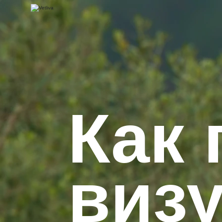
Как 
визу