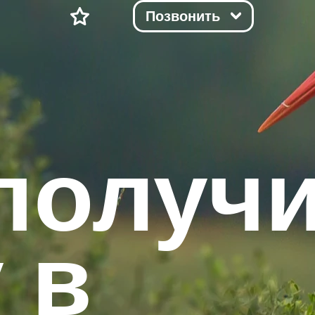
Позвонить
получ
 в