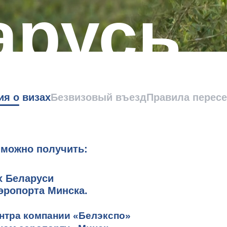
арусь
я о визах
Безвизовый въезд
Правила перес
 можно получить:
х Беларуси
эропорта Минска.
нтра компании «Белэкспо»