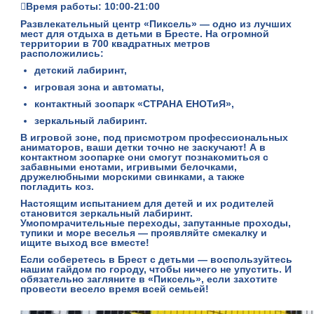
Время работы: 10:00-21:00
Развлекательный центр «Пиксель»
— одно из лучших
мест для отдыха в детьми в Бресте. На огромной
территории в 700 квадратных метров
расположились:
детский лабиринт,
игровая зона и автоматы,
контактный зоопарк «СТРАНА ЕНОТиЯ»,
зеркальный лабиринт.
В игровой зоне, под присмотром профессиональных
аниматоров, ваши детки точно не заскучают! А в
контактном зоопарке они смогут познакомиться с
забавными енотами, игривыми белочками,
дружелюбными морскими свинками, а также
погладить коз.
Настоящим испытанием для детей и их родителей
становится зеркальный лабиринт.
Умопомрачительные переходы, запутанные проходы,
тупики и море веселья — проявляйте смекалку и
ищите выход все вместе!
Если соберетесь в Брест с детьми — воспользуйтесь
нашим
гайдом по городу
, чтобы ничего не упустить. И
обязательно загляните в «Пиксель», если захотите
провести весело время всей семьей!