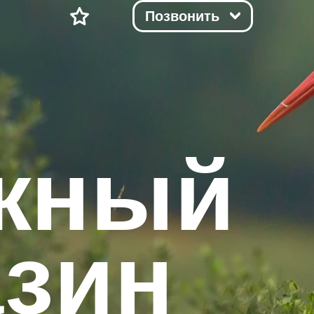
Позвонить
жный
азин