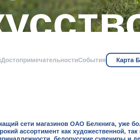
кусств
и
Достопримечательности
События
Карта 
ащий сети магазинов ОАО Белкнига, уже бо
рокий ассортимент как художественной, так
принадлежности, белорусские сувениры и де