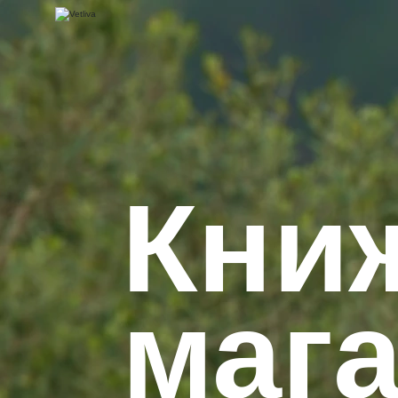
Кни
маг