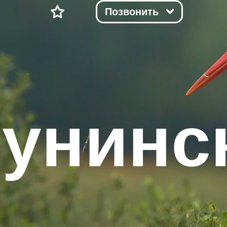
Позвонить
тунинс