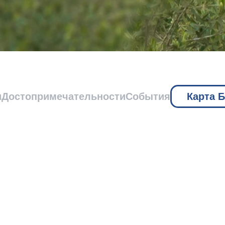
и
Достопримечательности
События
Карта 