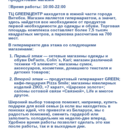
Время работы: 10:00-22:00
ТЦ GREENЦЕНТР
находится в южной части города
Витебск. Магазин является гипермаркетом, а значит,
здесь найдется все необходимое от продуктов
первой необходимости до одежды и обуви. Торговая
площадь комплекса составляет более 7,5 тысяч
квадратных метров, а парковка рассчитана на 700
мест.
В гипермаркете два этажа со следующими
магазинами:
Первый этаж
— сетевые магазины одежды и
обуви DeFacto, Colin`s, Kari; магазин различной
техники «5 элемент»; магазины сумок,
аксессуаров, косметики, домашнего текстиля и
детских товаров;
Второй этаж
— продуктовый гипермаркет GREEN;
кафе-пиццерия Pizza Smile; магазины ювелирных
изделий ZIKO, «7 карат», «Царское золото»;
салоны сотовой связи «Связной», Life и многое
другое.
Широкий выбор товаров поможет, например, купить
подарки для всей семьи (а если вы находитесь в
поисках идей,
что привезти из Беларуси
, мы с
радостью поможем), сменить гардероб или
заполнить холодильник на неделю-две вперед.
Удобное время работы позволит сделать это как
после работы, так и в выходные дни.