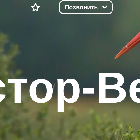
Позвонить
стор-В