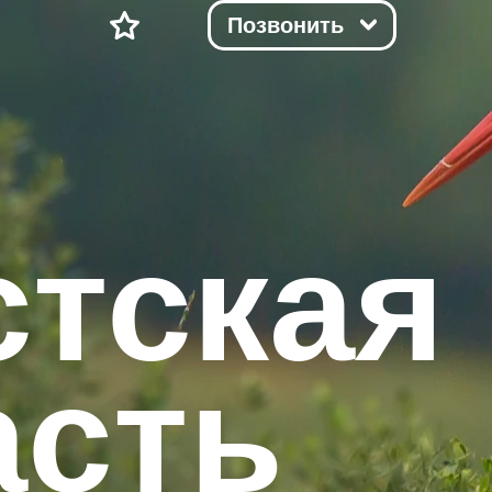
Позвонить
стская
асть