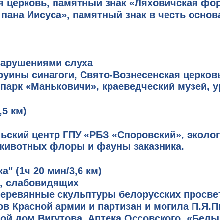
 церковь, памятный знак «Ляховичская фор
е пана Иисуса», памятный знак в честь осн
 нарушениями слуха
уины синагоги, Свято-Вознесенская церковь
, парк «Маньковичи», краеведческий музей, 
,5 км)
ьский центр ГПУ «РБЗ «Споровский», эколог
 животных флоры и фауны заказника.
ка"
(1ч 20 мин/3,6 км)
и, слабовидящих
еревянные скульптуры белорусских просвет
в Красной армии и партизан и могила П.Я.П
лой дом Вигутова, Аптека Оссовского, «Бел