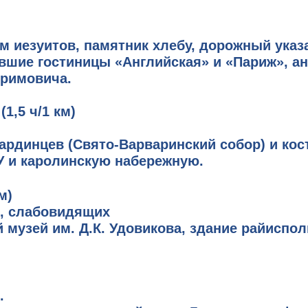
ум иезуитов, памятник хлебу, дорожный ука
ывшие гостиницы «Английская» и «Париж», 
тримовича.
(1,5 ч/1 км)
рдинцев (Свято-Варваринский собор) и кост
У и каролинскую набережную.
м)
и, слабовидящих
 музей им. Д.К. Удовикова, здание райиспо
.