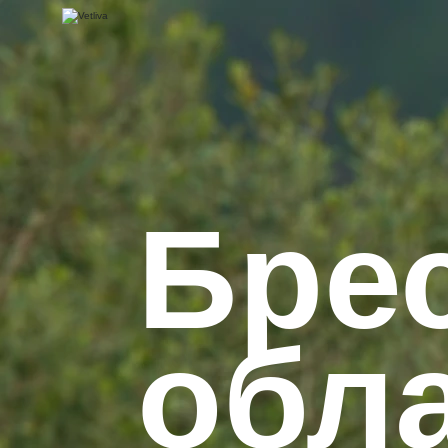
Бре
обл