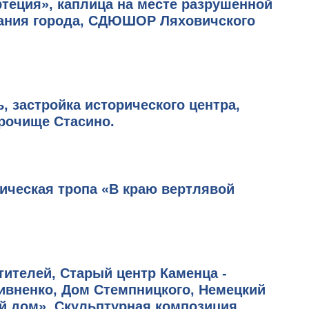
теция», каплица на месте разрушенной
ования города, СДЮШОР Ляховичского
, застройка исторического центра,
урочище Стасино.
ическая тропа «В краю вертлявой
ителей, Старый центр Каменца -
ивненко, Дом Стемпницкого, Немецкий
ый дом», Скульптурная композиция