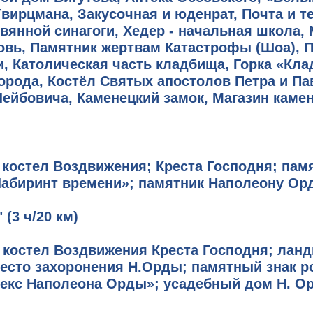
Гвирцмана, Закусочная и юденрат, Почта и т
вянной синагоги, Хедер - начальная школа,
ковь, Памятник жертвам Катастрофы (Шоа), 
, Католическая часть кладбища, Горка «Клад
рода, Костёл Святых апостолов Петра и Па
ейбовича, Каменецкий замок, Магазин камен
 костел Воздвижения; Креста Господня; па
абиринт времени»; памятник Наполеону Орд
"
(3 ч/20 км)
 костел Воздвижения Креста Господня; лан
место захоронения Н.Орды; памятный знак 
екс Наполеона Орды»; усадебный дом Н. О