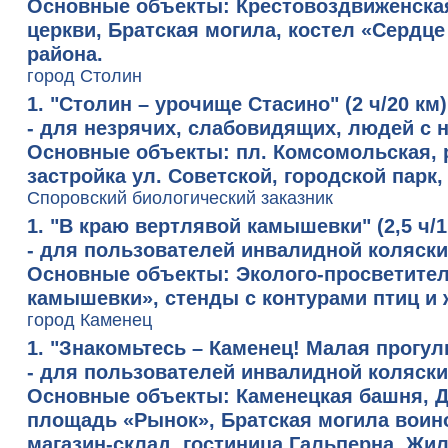
Основные объекты:
Крестовоздвиженская
церкви, Братская могила, костел «Сердц
района.
город Столин
1. "Столин – урочище Стасино"
(2 ч/20 км)
- для незрячих, слабовидящих, людей с
Основные объекты:
пл. Комсомольская, р
застройка ул. Советской, городской парк
Споровский биологический заказник
1. "В краю вертлявой камышевки
"
(2,5 ч/1
- для пользователей инвалидной коляски
Основные объекты:
Эколого-просветител
камышевки», стенды с контурами птиц и
город Каменец
1. "Знакомьтесь – Каменец! Малая прогул
- для пользователей инвалидной коляск
Основные объекты:
Каменецкая башня, Д
площадь «Рынок», Братская могила воино
магазин-склад, гостиница Гальперна, Жи