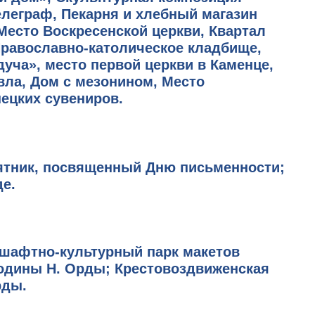
елеграф, Пекарня и хлебный магазин
 Место Воскресенской церкви, Квартал
Православно-католическое кладбище,
уча», место первой церкви в Каменце,
вла, Дом с мезонином, Место
ецких сувениров.
мятник, посвященный Дню письменности;
е.
дшафтно-культурный парк макетов
родины Н. Орды; Крестовоздвиженская
рды.