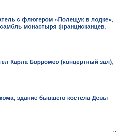
затель с флюгером «Полещук в лодке»,
ансамбль монастыря францисканцев,
ел Карла Борромео (концертный зал),
лкома, здание бывшего костела Девы