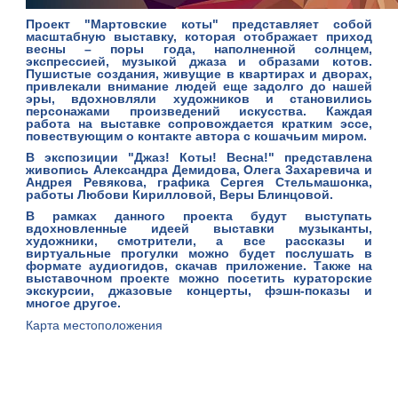
Проект "Мартовские коты" представляет собой
масштабную выставку, которая отображает приход
весны – поры года, наполненной солнцем,
экспрессией, музыкой джаза и образами котов.
Пушистые создания, живущие в квартирах и дворах,
привлекали внимание людей еще задолго до нашей
эры, вдохновляли художников и становились
персонажами произведений искусства. Каждая
работа на выставке сопровождается кратким эссе,
повествующим о контакте автора с кошачьим миром.
В экспозиции "Джаз! Коты! Весна!" представлена
живопись Александра Демидова, Олега Захаревича и
Андрея Ревякова, графика Сергея Стельмашонка,
работы Любови Кирилловой, Веры Блинцовой.
В рамках данного проекта будут выступать
вдохновленные идеей выставки музыканты,
художники, смотрители, а все рассказы и
виртуальные прогулки можно будет послушать в
формате аудиогидов, скачав приложение. Также на
выставочном проекте можно посетить кураторские
экскурсии, джазовые концерты, фэшн-показы и
многое другое.
Карта местоположения