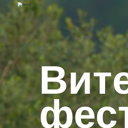
Вит
фес