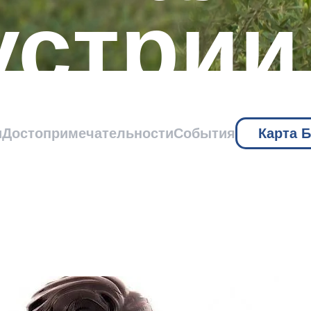
устрии
влечен
и
Достопримечательности
События
Карта 
YCON