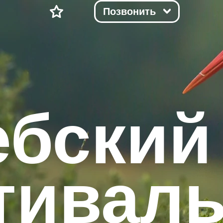
Позвонить
ебский
тивал