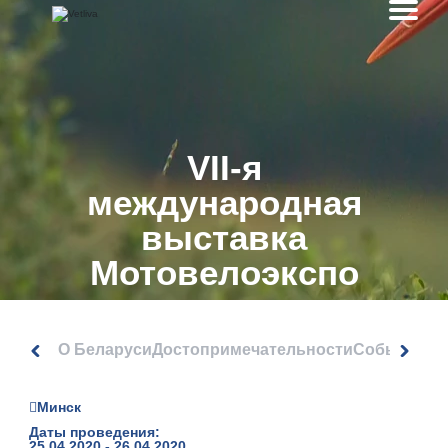
VII-я
международная
выставка
Мотовелоэкспо
О Беларуси
Достопримечательности
События
Минск
Даты проведения:
25.04.2020 - 26.04.2020