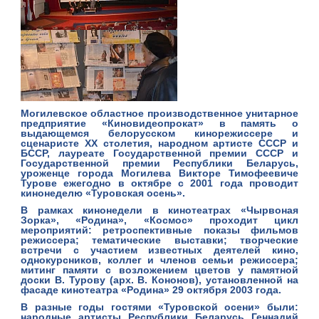
Могилевское областное производственное унитарное
предприятие «Киновидеопрокат» в память о
выдающемся белорусском кинорежиссере и
сценаристе ХХ столетия, народном артисте СССР и
БССР, лауреате Государственной премии СССР и
Государственной премии Республики Беларусь,
уроженце города Могилева Викторе Тимофеевиче
Турове ежегодно в октябре с 2001 года проводит
кинонеделю «Туровская осень».
В рамках кинонедели в кинотеатрах «Чырвоная
Зорка», «Родина», «Космос» проходит цикл
мероприятий: ретроспективные показы фильмов
режиссера; тематические выставки; творческие
встречи с участием известных деятелей кино,
однокурсников, коллег и членов семьи режиссера;
митинг памяти с возложением цветов у памятной
доски В. Турову (арх. В. Кононов), установленной на
фасаде кинотеатра «Родина» 29 октября 2003 года.
В разные годы гостями «Туровской осени» были:
народные артисты Республики Беларусь Геннадий