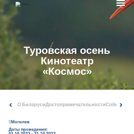
Туровская осень
Кинотеатр
«Космос»
О Беларуси
Достопримечательности
События
Могилев
Даты проведения:
01.10.2023 - 31.10.2023