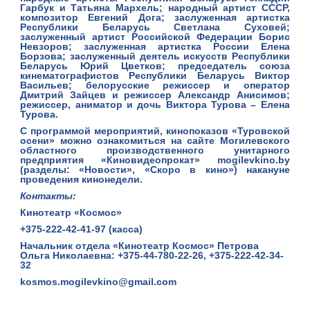
Гарбук и Татьяна Мархель; народный артист СССР,
композитор Евгений Дога; заслуженная артистка
Республики Беларусь Светлана Суховей;
заслуженный артист Российской Федерации Борис
Невзоров; заслуженная артистка России Елена
Борзова; заслуженный деятель искусств Республики
Беларусь Юрий Цветков; председатель союза
кинематографистов Республики Беларусь Виктор
Васильев; белорусские режиссер и оператор
Дмитрий Зайцев и режиссер Александр Анисимов;
режиссер, аниматор и дочь Виктора Турова – Елена
Турова.
С программой мероприятий, кинопоказов «Туровской
осени» можно ознакомиться на сайте Могилевского
областного производственного унитарного
предприятия «Киновидеопрокат» mogilevkino.by
(разделы: «Новости», «Скоро в кино») накануне
проведения кинонедели.
Контакты:
Кинотеатр «Космос»
+375-222-42-41-97 (касса)
Начальник отдела «Кинотеатр Космос» Петрова
Ольга Николаевна: +375-44-780-22-26, +375-222-42-34-
32
kosmos.mogilevkino@gmail.com