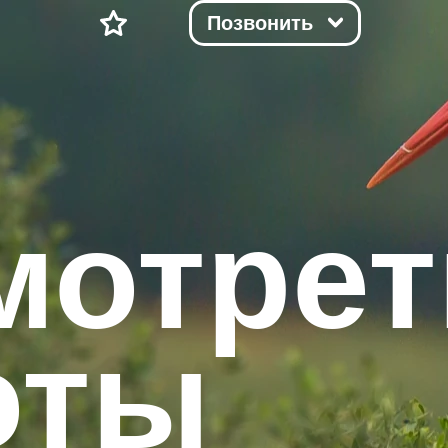
Позвонить
мотрет
оты