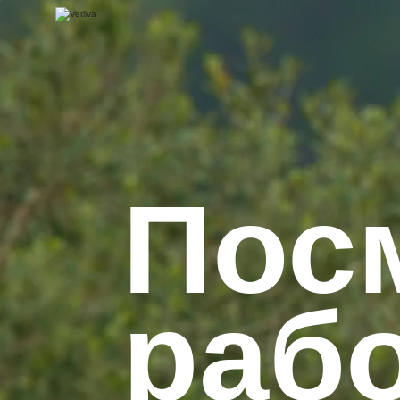
Пос
раб