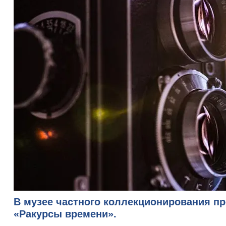
Вит
В музее частного коллекционирования п
«Ракурсы времени».