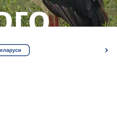
ого
а
Беларуси
нова
т в