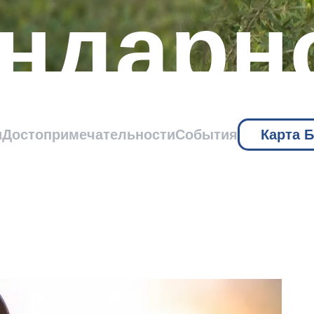
ендарн
ограф
и
Достопримечательности
События
Карта 
я Ива
глашаю