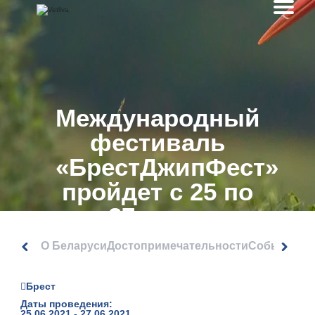
Международный
фестиваль
«БрестДжипФест»
пройдет с 25 по
27 июня
О Беларуси
Достопримечательности
События
Брест
Даты проведения:
25.06.2021 - 27.06.2021