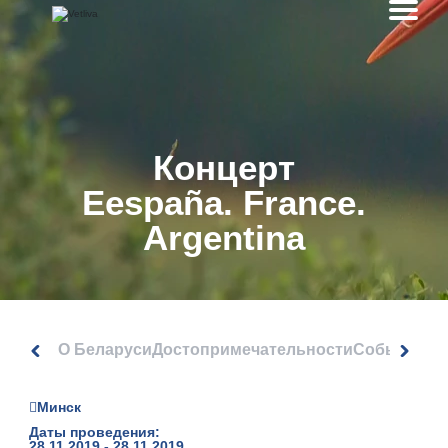
Концерт
Eespaña. France.
Argentina
О Беларуси
Достопримечательности
События
Минск
Даты проведения:
28.11.2019 - 28.11.2019