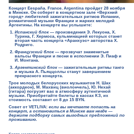
Концерт Eespaña. France. Argentina пройдет 28 ноября
в Минске.
Он соберет в концертном зале «Верхний
город» любителей зажигательных ритмов Испании,
романтичной музыки Франции и жарких мелодий
Аргентины. На концерте вы услышите:
Испанский блок
— произведения Э. Лекуона, Х.
Турина, Г. Хермоса, кульминацией которых станет
вторая часть концерта «Аранхуэс» авторства Х.
Родриго.
Французский блок
— прозвучат знаменитые
вальсы Франции и песни в исполнении Э. Пиаф и
И. Монтана.
Аргентинский блок
— зажигательные ритмы танго
и музыка А. Пьяццоллы станут завершением
прекрасного концерта.
Трое молодых белорусских музыкантов Н. Шах
(аккордеон), М. Махвиц (виолончель), Ю. Нехай
(гитара) погрузят вас в атмосферу аутентичной
музыки. Приобретайте билеты в кассах КЗ, их
стоимость составит от
8 до 15 BYN
.
Совет от VETLIVA:
если вы мечтаете попасть на
концерт, а остановиться в Минске вам негде —
держите подборку самых выгодных
предложений по
проживанию
.