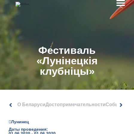
Фестиваль
«Лунiнецкiя
клубнiцы»
О Беларуси
Достопримечательности
События
Лунинец
Даты проведения:
01.06.2020 - 01.06.2020