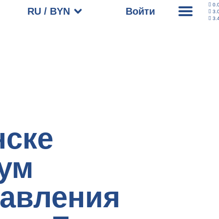
0.
RU / BYN
Войти
3.
3.
нске
ум
равления