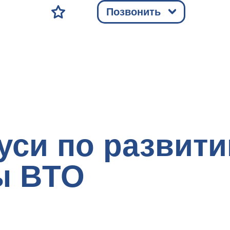
Позвонить
уси по развит
ы BTO