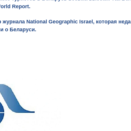
rld Report.
р журнала
National Geographic Israel
, которая нед
и о Беларуси.