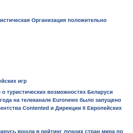
ристическая Организация
положительно
ейских игр
 о туристических возможностях Беларуси
 года на телеканале Euronews было запущено
нтства Contented и Дирекции II Европейских
арусь вошла в рейтинг лучших стран мира
по