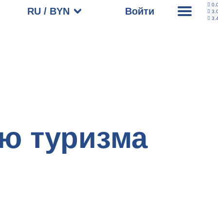
0.
RU / BYN
Войти
3.
3.
ию туризма