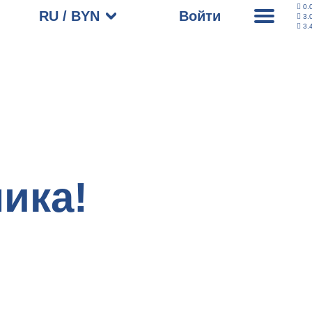
0.
RU / BYN
Войти
3.
3.
ика!