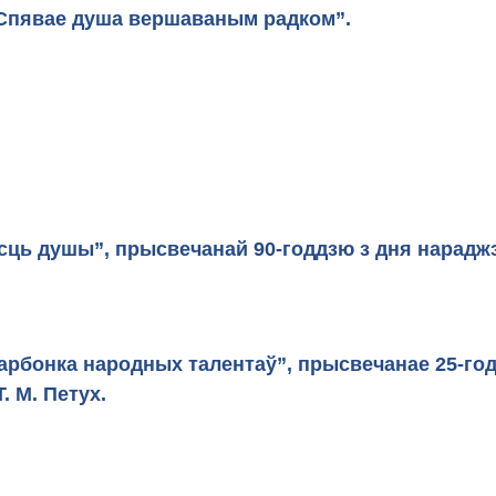
ына “Спявае душа вершаваным радком”.
Кан
сць душы”, прысвечанай 90-годдзю з дня нараджэ
карбонка народных талентаў”, прысвечанае 25-г
 М. Петух.