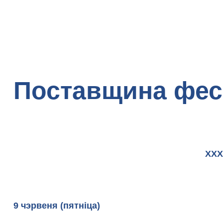
Поставщина фес
ХХХ
9 чэрвеня (пятніца)