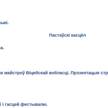
й музыкі.
і касцёл
а.
х майстроў Віцебскай вобласці. Прэзентацыя ст
Гарад
ў і гасцей фестывалю.