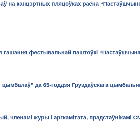
аў на канцэртных пляцоўках раёна “Пастаўшчыне
ія гашэння фестывальнай паштоўкі “Пастаўшчына
й цымбалаў” да 65-годдзя Груздаўскага цымбальна
й, членамі журы і аргкамітэта, прадстаўнікамі СМ
Зала пасяджэн