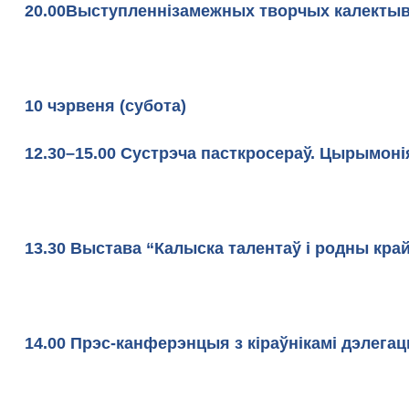
20.00Выступленнiзамежных творчых калектыв
10 чэрвеня (субота)
12.30–15.00 Сустрэча пасткросераў. Цырымон
13.30 Выстава “Калыска талентаў і родны кра
14.00 Прэс-канферэнцыя з кіраўнікамі дэлегацы