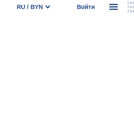
0.
RU / BYN
Войти
3.
3.