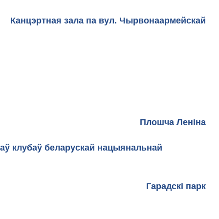
Канцэртная зала па вул. Чырвонаармейскай
Плошча Леніна
раў клубаў беларускай нацыянальнай
скі парк