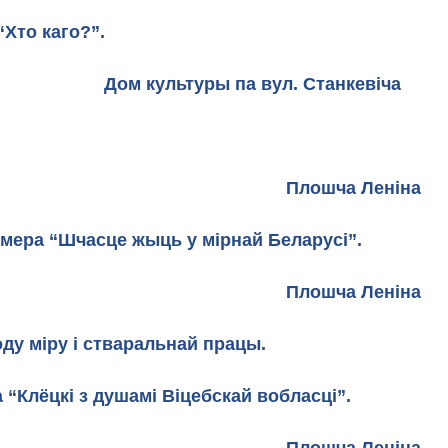
 інструментах “Хто каго?”.
па вул. Станкевіча
а Леніна
ра “Шчасце жыць у мірнай Беларусі”.
Плошча Леніна
ду міру і стваральнай працы.
Клёцкі з душамі Віцебскай вобласці”.