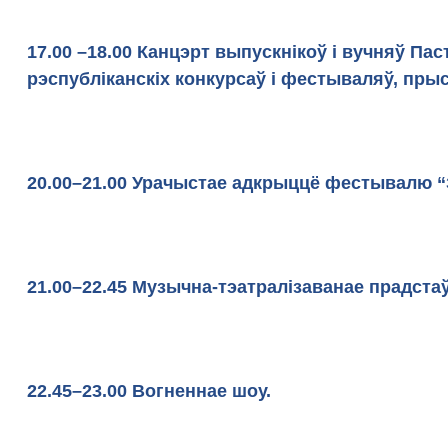
17.00 –18.00 Канцэрт выпускнікоў і вучняў Па
рэспубліканскіх конкурсаў і фестываляў, пры
Усходні ф
20.00–21.00 Урачыстае адкрыццё фестывалю “З
21.00–22.45 Музычна-тэатралiзаванае прадстаў
22.45–23.00 Вогненнае шоу.