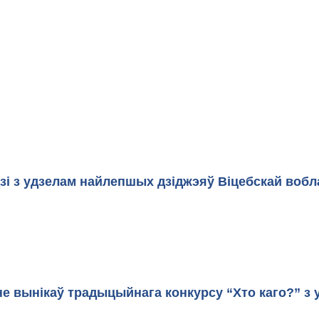
ерк.
Плошч
ма для моладзі з удзелам найлепшых
Плошч
е вынікаў традыцыйнага конкурсу “Хто каго?” з у