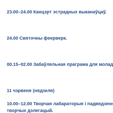
23.00–24.00 Канцэрт эстрадных выканаўцаў.
24.00 Святочны феерв
00.15–02.00 Забаўляльная прагра
11 чэрвеня (нядзеля)
10.00–12.00 Творчая лабараторыя і падвядзенн
творчых дэлегацый.