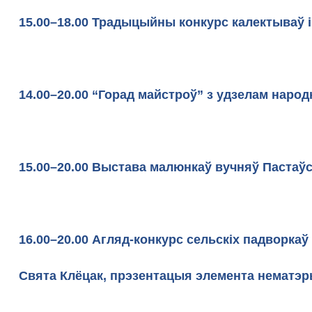
15.00–18.00 Традыцыйны конкурс кале
14.00–20.00 “Горад майстроў” з удзелам наро
15.00–20.00 Выстава малюнкаў вучняў Паст
16.00–20.00 Агляд-конкурс сельскіх падворка
Свята Клёцак, прэзентацыя элемента нематэры