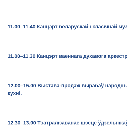
11.00–11.40 Канцэрт беларускай і класічна
Пастаўск
11.00–11.30 Канцэрт ваеннага духавога аркестр
12.00–15.00 Выстава-продаж вырабаў народны
кухні.
12.30–13.00 Тэатралізаванае шэсце ўдзельніка