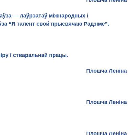
а Леніна
гаўза — лаўрэатаў міжнародных і
ўза “Я талент свой прысвячаю Радзіме”.
Тызенгаўзаў
іру і стваральнай працы.
Плошча Леніна
Плошча Леніна
Плошча Леніна