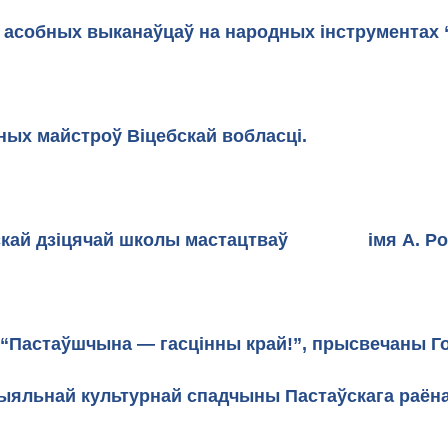
ктываў і асобных выканаўцаў на народных
Дом культуры 
дных майстроў Віцебскай вобласці.
Плошч
аўскай дзіцячай школы мастацтваў імя А. Роме
ў “Пастаўшчына — гасцінны край!”, прысвечаны Го
яльнай культурнай спадчыны Пастаўскага раёна “