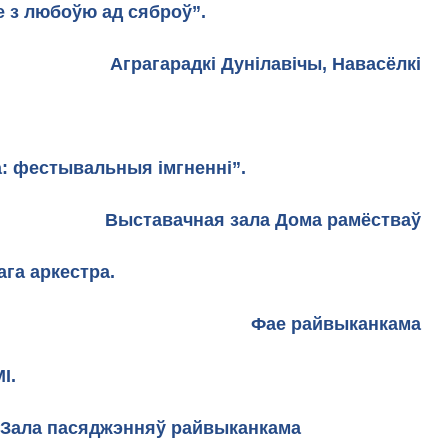
 з любоўю ад сяброў”.
Аграгарадкі Дунiлавiчы, Навасёлкі
: фестывальныя імгненні”.
Выставачная зала Дома рамёстваў
га аркестра.
Фае райвыканкама
I.
няў райвыканкама