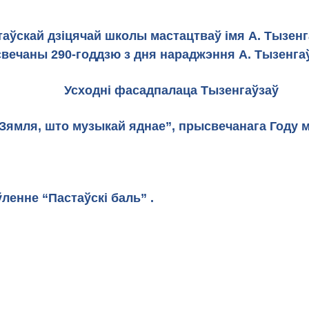
Плошч
стаўскай дзіцячай школы мастацтваў імя А. Тызен
свечаны 290-годдзю з дня нараджэння А. Тызенга
асадпалаца 
ямля, што музыкай яднае”, прысвечанага Году м
ленне “Пастаўскі баль” .