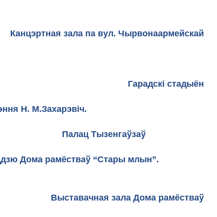
цэртная зала па вул. Чырвонаармейскай
Гарадскі стадыён
ння Н. М.Захарэвіч.
Палац Тызенгаўзаў
оддзю Дома рамёстваў “Стары млын”.
Выставачная зала Дома рамёстваў