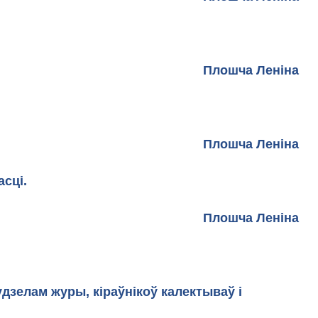
Плошча Леніна
а Леніна
 дзіджэяў Віцебскай вобласці.
а Леніна
дзелам журы, кіраўнікоў калектываў і