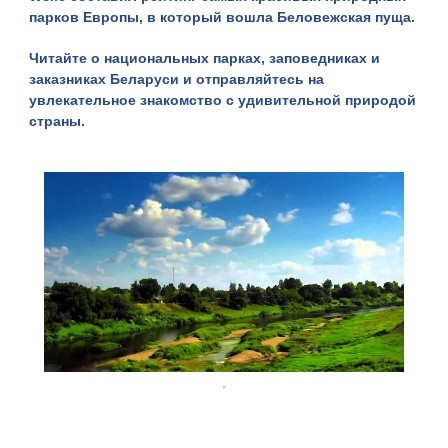
парков Европы
, в который вошла
Беловежская пуща
.
Читайте о
национальных парках, заповедниках и
заказниках Беларуси
и
отправляйтесь
на
увлекательное знакомство с удивительной природой
страны.