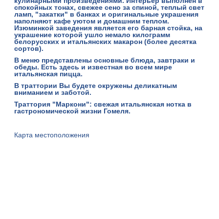
кулинарными произведениями. Интерьер выполнен в
спокойных тонах, свежее сено за спиной, теплый свет
ламп, "закатки" в банках и оригинальные украшения
наполняют кафе уютом и домашним теплом.
Изюминкой заведения является его барная стойка, на
украшение которой ушло немало килограмм
белорусских и итальянских макарон (более десятка
сортов).
В меню представлены основные блюда, завтраки и
обеды. Есть здесь и известная во всем мире
итальянская пицца.
В траттории Вы будете окружены деликатным
вниманием и заботой.
Траттория "Маркони": свежая итальянская нотка в
гастрономической жизни Гомеля.
Карта местоположения