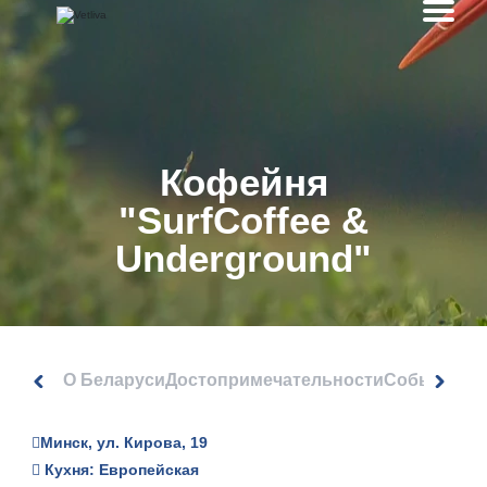
Кофейня
"SurfCoffee &
Undergrоund"
О Беларуси
Достопримечательности
События
Минск, ул. Кирова, 19
Кухня: Европейская