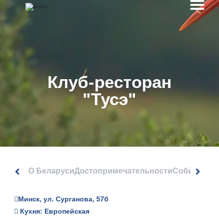
Клуб-ресторан
"Тусэ"
О Беларуси
Достопримечательности
События
Минск, ул. Сурганова, 57б
Кухня: Европейская