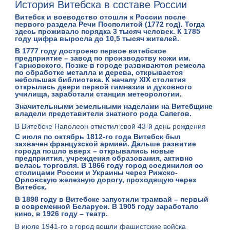
История Витебска в составе России
Витебск и воеводство отошли к России после
первого раздела Речи Посполитой (1772 год). Тогда
здесь проживало порядка 3 тысяч человек. К 1785
году цифра выросла до 10,5 тысяч жителей.
В 1777 году достроено первое витебское
предприятие –
завод по производству кожи им.
Гарновского
. Позже в городе развиваются ремесла
по обработке металла и дерева, открывается
небольшая библиотека. К началу XIX столетия
открылись двери первой гимназии и духовного
училища, заработали станция метеорологии.
Значительными земельными наделами на Витебщине
владели представители знатного рода Сапегов.
В Витебске Наполеон отметил свой 43-й день рождения
С июля по октябрь 1812-го года Витебск был
захвачен французской армией. Дальше развитие
города пошло вверх – открывались новые
предприятия, учреждения образования, активно
велась торговля. В 1866 году город соединился со
столицами России и Украины через Рижско-
Орловскую железную дорогу, проходящую через
Витебск.
В 1898 году в Витебске запустили трамвай – первый
в современной Беларуси. В 1905 году заработало
кино, в 1926 году – театр.
В июле 1941-го в город вошли фашистские войска