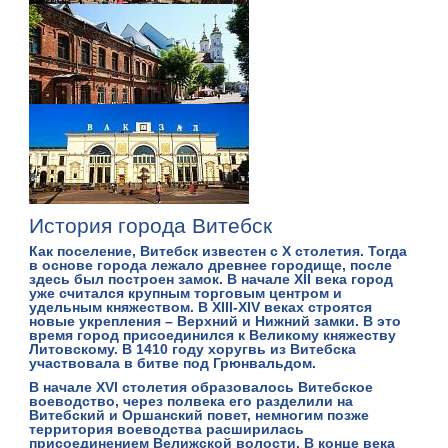
История города Витебск
Как поселение,
Витебск
известен с X столетия. Тогда
в основе города лежало древнее городище, после
здесь был построен замок. В начале XII века город
уже считался крупным торговым центром и
удельным княжеством. В XIII-XIV веках строятся
новые укрепления –
Верхний и Нижний замки
. В это
время город присоединился к Великому княжеству
Литовскому. В 1410 году хоругвь из Витебска
участвовала
в битве под Грюнвальдом
.
В начале XVI столетия образовалось Витебское
воеводство, через полвека его разделили на
Витебский и Оршанский повет, немногим позже
территория воеводства расширилась
присоединением Велижской волости. В конце века