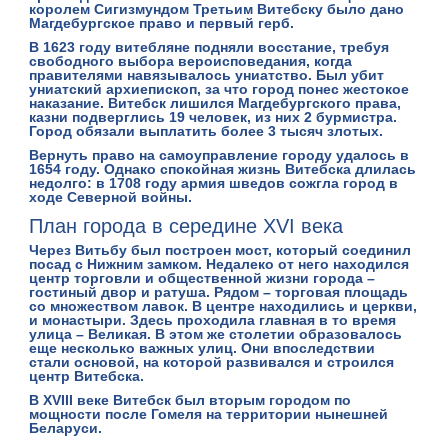
королем Сигизмундом Третьим Витебску было дано
Магдебургское право и первый герб.
В 1623 году витебляне подняли восстание, требуя
свободного выбора вероисповедания, когда
правителями навязывалось униатство. Был убит
униатский архиепископ, за что город понес жестокое
наказание. Витебск лишился Магдебургского права,
казни подверглись 19 человек, из них 2 бурмистра.
Город обязали выплатить более 3 тысяч злотых.
Вернуть право на самоуправление городу удалось в
1654 году. Однако спокойная жизнь Витебска длилась
недолго: в 1708 году армия шведов сожгла город в
ходе Северной войны.
План города в середине XVI века
Через Витьбу был построен мост, который соединил
посад с Нижним замком. Недалеко от него находился
центр торговли и общественной жизни города –
гостиный двор и ратуша. Рядом – торговая площадь
со множеством лавок. В центре находились и церкви,
и монастыри. Здесь проходила главная в то время
улица – Великая. В этом же столетии образовалось
еще несколько важных улиц. Они впоследствии
стали основой, на которой развивался и строился
центр Витебска.
В XVIII веке Витебск был вторым городом по
мощности после Гомеля на территории нынешней
Беларуси.