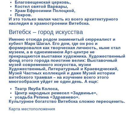
Благовещенская церковь
,
Костел святой Варвары
,
Храм Ефросинии Полоцкой,
Покров
.
И это только малая часть из всего архитектурного
наследия в храмостроении Витебска.
Витебск – город искусства
Именно отсюда родом знаменитый сюрреалист и
кубист Марк Шагал. Его дом, где он рос и
формировался как творческая личность, ныне стал
музеем
, а в одноименном
Арт-центре
не
прекращаются выставки художника. Художественный
фонд этого города поистине велик: Выставочный
музей современного искусства, музеи
Художественный, Литературный и Краеведческий,
Музей Частных коллекций и даже Музей истории
витебского трамвая – на изучение всего этого
многообразия уйдет не один день. А еще:
Театр Якуба Колоса
,
Центр народных ремесел «Задвинье»,
усадьба Репина
«Здравнево»
.
Культурное богатство Витебска сложно переоценить.
Карта местоположения