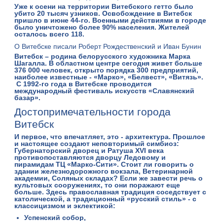
Уже к осени на территории Витебского гетто было
убито 20 тысяч узников. Освобождение в Витебск
пришло в июне 44-го. Военными действиями в городе
было уничтожено более 90% населения. Жителей
осталось всего 118.
О Витебске писали Роберт Рождественский и Иван Бунин
Витебск – родина белорусского художника Марка
Шагалла. В областном центре сегодня живет больше
376 000 человек, открыто порядка 300 предприятий,
наиболее известные - «Марко», «Белвест», «Витязь».
С 1992-го года в Витебске проводится
международный фестиваль искусств «Славянский
базар».
Достопримечательности города
Витебск
И первое, что впечатляет, это - архитектура. Прошлое
и настоящее создают неповторимый симбиоз:
Губернаторский дворец
и
Ратуша
XVI века
противопоставляются дворцу Ледовому и
пирамидам ТЦ «Марко-Сити». Стоит ли говорить о
здании железнодорожного вокзала,
Ветеринарной
академии
, Соляных складах? Если же завести речь о
культовых сооружениях, то они поражают еще
больше. Здесь православная традиция соседствует с
католической, а традиционный «русский стиль» - с
классицизмом и эклектикой:
Успенский собор
,