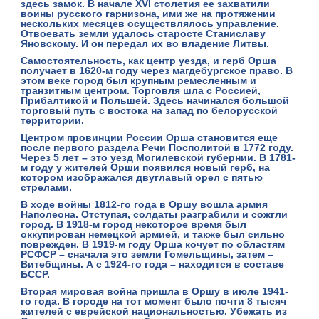
здесь замок. В начале XVI столетия ее захватили
воины русского гарнизона, ими же на протяжении
нескольких месяцев осуществлялось управление.
Отвоевать земли удалось старосте Станиславу
Яновскому. И он передал их во владение Литвы.
Самостоятельность, как центр уезда, и герб Орша
получает в 1620-м году через магдебургское право. В
этом веке город был крупным ремесленным и
транзитным центром. Торговля шла с Россией,
Прибалтикой и Польшей. Здесь начинался большой
торговый путь с востока на запад по белорусской
территории.
Центром провинции России Орша становится еще
после первого раздела Речи Посполитой в 1772 году.
Через 5 лет – это уезд Могилевской губернии. В 1781-
м году у жителей Орши появился новый герб, на
котором изображался двуглавый орел с пятью
стрелами.
В ходе войны 1812-го года в Оршу вошла армия
Наполеона. Отступая, солдаты разграбили и сожгли
город. В 1918-м город некоторое время был
оккупирован немецкой армией, и также был сильно
поврежден. В 1919-м году Орша кочует по областям
РСФСР – сначала это земли Гомельщины, затем –
Витебщины. А с 1924-го года – находится в составе
БССР.
Вторая мировая война пришла в Оршу в июле 1941-
го года. В городе на тот момент было почти 8 тысяч
жителей с еврейской национальностью. Убежать из