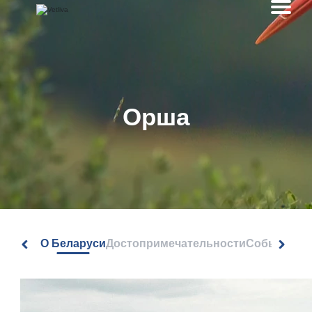
Орша
О Беларуси
Достопримечательности
События