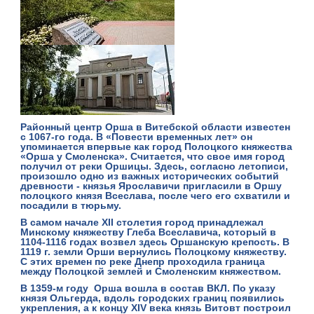
Районный центр
Орша
в Витебской области известен
с 1067-го года. В «Повести временных лет» он
упоминается впервые как город Полоцкого княжества
«Орша у Смоленска». Считается, что свое имя город
получил от реки Оршицы. Здесь, согласно летописи,
произошло одно из важных исторических событий
древности - князья Ярославичи пригласили в Оршу
полоцкого князя Всеслава, после чего его схватили и
посадили в тюрьму.
В самом начале XII столетия город принадлежал
Минскому княжеству Глеба Всеславича, который в
1104-1116 годах возвел здесь Оршанскую крепость. В
1119 г. земли Орши вернулись Полоцкому княжеству.
С этих времен по реке Днепр проходила граница
между Полоцкой землей и Смоленским княжеством.
В 1359-м году Орша вошла в состав ВКЛ. По указу
князя Ольгерда, вдоль городских границ появились
укрепления, а к концу XIV века князь Витовт построил