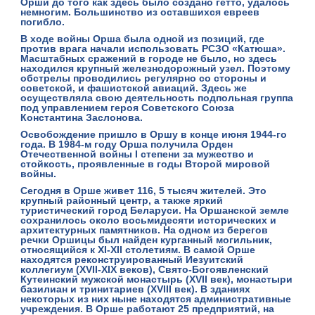
Орши до того как здесь было создано гетто, удалось
немногим. Большинство из оставшихся евреев
погибло.
В ходе войны Орша была одной из позиций, где
против врага начали использовать
РСЗО «Катюша»
.
Масштабных сражений в городе не было, но здесь
находился
крупный железнодорожный узел
. Поэтому
обстрелы проводились регулярно со стороны и
советской, и фашистской авиаций. Здесь же
осуществляла свою деятельность подпольная группа
под управлением героя Советского Союза
Константина Заслонова
.
Освобождение пришло в Оршу в конце июня 1944-го
года. В 1984-м году Орша получила Орден
Отечественной войны I степени за мужество и
стойкость, проявленные в годы Второй мировой
войны.
Сегодня в Орше живет 116, 5 тысяч жителей. Это
крупный районный центр, а также яркий
туристический город Беларуси. На Оршанской земле
сохранилось около восьмидесяти исторических и
архитектурных памятников. На одном из берегов
речки Оршицы был найден
курганный могильник
,
относящийся к XI-XII столетиям. В самой Орше
находятся реконструированный
Иезуитский
коллегиум
(XVII-XIX веков),
Свято-Богоявленский
Кутеинский мужской монастырь
(XVII век),
монастыри
базилиан и тринитариев
(XVIII век). В зданиях
некоторых из них ныне находятся административные
учреждения. В Орше работают 25 предприятий, на