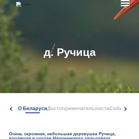
д. Ручица
О Беларуси
Достопримечательности
События
Очень скромная, небольшая
деревушка Ручица
,
входящая в состав Нарочанского сельсовета,