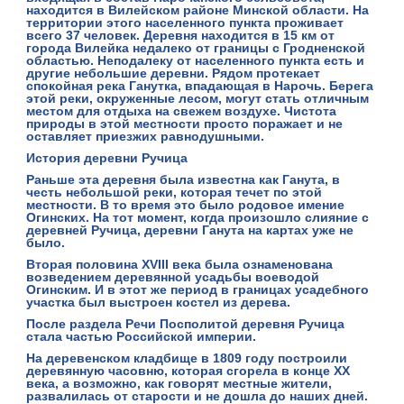
находится в Вилейском районе Минской области. На
территории этого населенного пункта проживает
всего 37 человек. Деревня находится в 15 км от
города Вилейка недалеко от границы с Гродненской
областью. Неподалеку от населенного пункта есть и
другие небольшие деревни. Рядом протекает
спокойная река Ганутка, впадающая в Нарочь. Берега
этой реки, окруженные лесом, могут стать отличным
местом для отдыха на свежем воздухе. Чистота
природы в этой местности просто поражает и не
оставляет приезжих равнодушными.
История деревни Ручица
Раньше эта деревня была известна как Ганута, в
честь небольшой реки, которая течет по этой
местности. В то время это было
родовое имение
Огинских
. На тот момент, когда произошло слияние с
деревней Ручица, деревни Ганута на картах уже не
было.
Вторая половина XVIII века была ознаменована
возведением
деревянной усадьбы
воеводой
Огинским. И в этот же период в границах усадебного
участка был выстроен костел из дерева.
После раздела Речи Посполитой деревня Ручица
стала частью Российской империи.
На деревенском кладбище в 1809 году построили
деревянную часовню, которая сгорела в конце XX
века, а возможно, как говорят местные жители,
развалилась от старости и не дошла до наших дней.