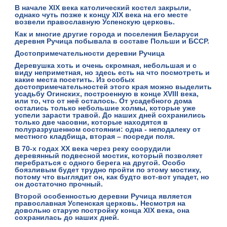
В начале XIX века католический костел закрыли,
однако чуть позже к концу XIX века на его месте
возвели православную Успенскую церковь.
Как и многие другие города и поселения Беларуси
деревня Ручица побывала в составе Польши и БССР.
Достопримечательности деревни Ручица
Деревушка хоть и очень скромная, небольшая и с
виду неприметная, но здесь есть на что посмотреть и
какие места посетить. Из особых
достопримечательностей этого края можно выделить
усадьбу Огинских
, построенную в конце XVIII века,
или то, что от неё осталось. От усадебного дома
остались только небольшие холмы, которые уже
успели зарасти травой. До наших дней сохранились
только две часовни, которые находятся в
полуразрушенном состоянии: одна - неподалеку от
местного кладбища, вторая – посреди поля.
В 70-х годах XX века через реку соорудили
деревянный подвесной мостик
, который позволяет
перебраться с одного берега на другой. Особо
боязливым будет трудно пройти по этому мостику,
потому что выглядит он, как будто вот-вот упадет, но
он достаточно прочный.
Второй особенностью деревни Ручица является
православная Успенская церковь
. Несмотря на
довольно старую постройку конца XIX века, она
сохранилась до наших дней.