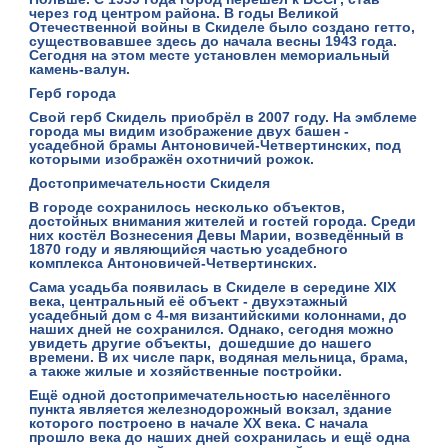
через год центром района. В годы Великой
Отечественной войны в Скиделе было создано гетто,
существовавшее здесь до начала весны 1943 года.
Сегодня на этом месте установлен мемориальный
камень-валун.
Герб города
Свой герб Скидель приобрёл в 2007 году. На эмблеме
города мы видим изображение двух башен -
усадебной брамы Антоновичей-Четвертинских, под
которыми изображён охотничий рожок.
Достопримечательности Скиделя
В городе сохранилось несколько объектов,
достойных внимания жителей и гостей города. Среди
них костёл Вознесения Девы Марии, возведённый в
1870 году и являющийся частью усадебного
комплекса Антоновичей-Четвертинских.
Сама усадьба появилась в Скиделе в середине XIX
века, центральный её объект - двухэтажный
усадебный дом с 4-мя византийскими колоннами, до
наших дней не сохранился. Однако, сегодня можно
увидеть другие объекты, дошедшие до нашего
времени. В их числе парк, водяная мельница, брама,
а также жилые и хозяйственные постройки.
Ещё одной достопримечательностью населённого
пункта является железнодорожный вокзал, здание
которого построено в начале ХХ века. С начала
прошло века до наших дней сохранилась и ещё одна