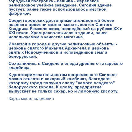
городская постройка - иешива - еврейское
религиозное учебное заведение. Сегодня здание
пустует, ранее также использовалось местной
фабрикой.
Среди городских достопримечательностей более
позднего времени можно назвать костёл Святого
Квадрика Ремесленника, возведённый на рубеже ХХ и
ХХI веков. Храм расположился в здании, ранее
используемом в качестве магазина.
Имеются в городе и другие религиозные объекты -
церковь святого Михаила Архангела и церковь
святых Новомучеников и исповедников земли
белорусской.
Сохранились в Скиделе и следы древнего татарского
кладбища.
К достопримечательностям современного Скиделя
можно отнести и сахарный комбинат, благодаря
которому город получил славу "самого сладкого"
белорусского города. К слову, предприятие
выпускает не только сахар, но и лимонную кислоту.
Карта местоположения