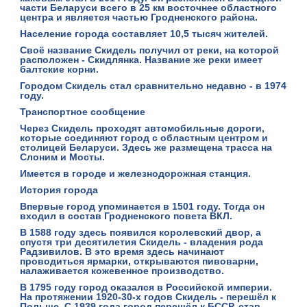
части Беларуси всего в 25 км восточнее областного
центра и является частью Гродненского района.
Население города составляет 10,5 тысяч жителей.
Своё название Скидель получил от реки, на которой
расположен - Скидлянка. Название же реки имеет
балтские корни.
Городом Скидель стал сравнительно недавно - в 1974
году.
Транспортное сообщение
Через Скидель проходят автомобильные дороги,
которые соединяют город с областным центром и
столицей Беларуси. Здесь же размещена трасса на
Слоним и Мосты.
Имеется в городе и железнодорожная станция.
История города
Впервые город упоминается в 1501 году. Тогда он
входил в состав Гродненского повета ВКЛ.
В 1588 году здесь появился королевский двор, а
спустя три десятилетия Скидель - владения рода
Радзивилов. В это время здесь начинают
проводиться ярмарки, открываются пивоварни,
налаживается кожевенное производство.
В 1795 году город оказался в Российской империи.
На протяжении 1920-30-х годов Скидель - перешёл к
Польше. С 1939 года город перешёл к БССР, став