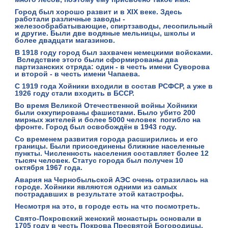
Город был хорошо развит и в XIX веке. Здесь
работали различные заводы -
железообрабатывающие, спиртзаводы, лесопильный
и другие. Были две водяные мельницы, школы и
более двадцати магазинов.
В 1918 году город был захвачен немецкими войсками.
Вследствие этого были сформированы два
партизанских отряда: один - в честь имени Суворова
и второй - в честь имени Чапаева.
С 1919 года Хойники входили в состав РСФСР, а уже в
1926 году стали входить в БССР.
Во время Великой Отечественной войны Хойники
были оккупированы фашистами. Было убито 200
мирных жителей и более 5000 человек погибло на
фронте. Город был освобождён в 1943 году.
Со временем развития города расширились и его
границы. Были присоединены ближние населенные
пункты. Численность населения составляет более 12
тысяч человек. Статус города был получен 10
октября 1967 года.
Авария на Чернобыльской АЭС очень отразилась на
городе. Хойники являются одними из самых
пострадавших в результате этой катастрофы.
Несмотря на это, в городе есть на что посмотреть.
Свято-Покровский женский монастырь
основали в
1705 году в честь Покрова Пресвятой Богородицы.