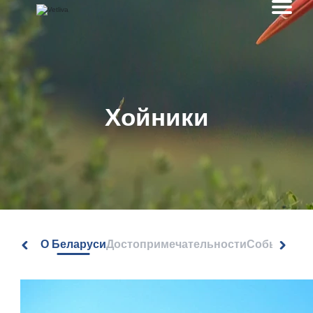
Хойники
О Беларуси
Достопримечательности
События