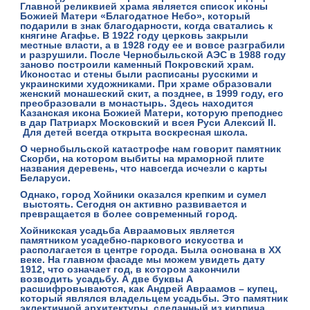
Главной реликвией храма является список иконы
Божией Матери «Благодатное Небо», который
подарили в знак благодарности, когда сватались к
княгине Агафье. В 1922 году церковь закрыли
местные власти, а в 1928 году ее и вовсе разграбили
и разрушили. После Чернобыльской АЭС в 1988 году
заново построили каменный Покровский храм.
Иконостас и стены были расписаны русскими и
украинскими художниками. При храме образовали
женский монашеский скит, а позднее, в 1999 году, его
преобразовали в монастырь. Здесь находится
Казанская икона Божией Матери, которую преподнес
в дар Патриарх Московский и всея Руси Алексий II.
Для детей всегда открыта воскресная школа.
О чернобыльской катастрофе нам говорит
памятник
Скорби
, на котором выбиты на мраморной плите
названия деревень, что навсегда исчезли с карты
Беларуси.
Однако, город Хойники оказался крепким и сумел
выстоять. Сегодня он активно развивается и
превращается в более современный город.
Хойникская усадьба Авраамовых
является
памятником усадебно-паркового искусства и
располагается в центре города. Была основана в XX
веке. На главном фасаде мы можем увидеть дату
1912, что означает год, в котором закончили
возводить усадьбу. А две буквы А
расшифровываются, как Андрей Авраамов – купец,
который являлся владельцем усадьбы. Это памятник
эклектичной архитектуры, сделанный из кирпича,